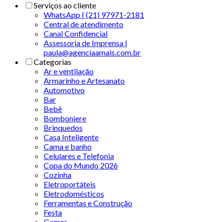
Serviços ao cliente
WhatsApp | (21) 97971-2181
Central de atendimento
Canal Confidencial
Assessoria de Imprensa |
paula@agenciaamais.com.br
Categorias
Ar e ventilação
Armarinho e Artesanato
Automotivo
Bar
Bebê
Bomboniere
Brinquedos
Casa Inteligente
Cama e banho
Celulares e Telefonia
Copa do Mundo 2026
Cozinha
Eletroportáteis
Eletrodomésticos
Ferramentas e Construção
Festa
Games