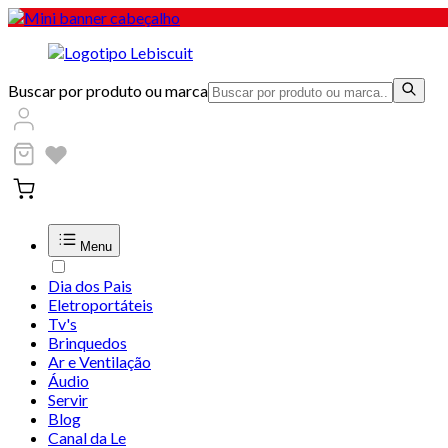
Buscar por produto ou marca
Menu
Dia dos Pais
Eletroportáteis
Tv's
Brinquedos
Ar e Ventilação
Áudio
Servir
Blog
Canal da Le