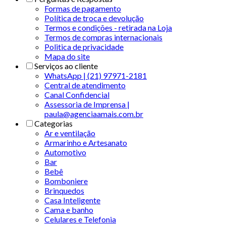
Formas de pagamento
Política de troca e devolução
Termos e condições - retirada na Loja
Termos de compras internacionais
Politica de privacidade
Mapa do site
Serviços ao cliente
WhatsApp | (21) 97971-2181
Central de atendimento
Canal Confidencial
Assessoria de Imprensa |
paula@agenciaamais.com.br
Categorias
Ar e ventilação
Armarinho e Artesanato
Automotivo
Bar
Bebê
Bomboniere
Brinquedos
Casa Inteligente
Cama e banho
Celulares e Telefonia