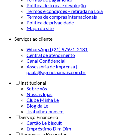
Política de troca e devolução
Termos e condições - retirada na Loja
Termos de compras internacionais
Politica de privacidade
Mapa do site
Serviços ao cliente
WhatsApp | (21) 97971-2181
Central de atendimento
Canal Confidencial
Assessoria de Imprensa |
paula@agenciaamais.com.br
Institucional
Sobre nós
Nossas lojas
Clube Minha Le
Blog da Le
Trabalhe conosco
Serviço Financeiro
Cartão Le biscuit
Empréstimo Dim Dim
Perguntas e Respostas