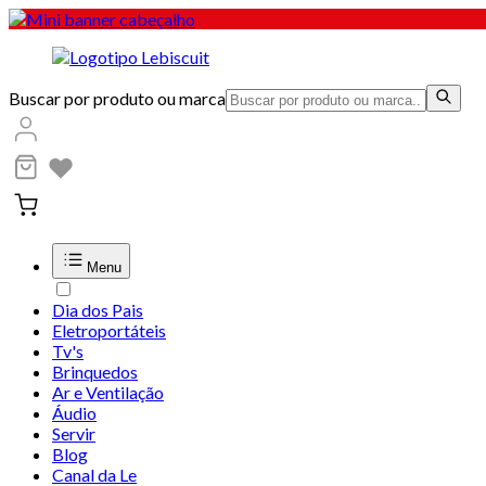
Buscar por produto ou marca
Menu
Dia dos Pais
Eletroportáteis
Tv's
Brinquedos
Ar e Ventilação
Áudio
Servir
Blog
Canal da Le