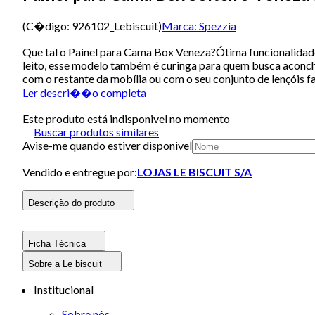
(C�digo:
926102_Lebiscuit
)
Marca:
Spezzia
Que tal o Painel para Cama Box Veneza?Ótima funcionalidad
leito, esse modelo também é curinga para quem busca aconche
com o restante da mobília ou com o seu conjunto de lençóis 
Ler descri��o completa
Este produto está indisponivel no momento
Buscar produtos similares
Avise-me quando estiver disponivel
Vendido e entregue por:
LOJAS LE BISCUIT S/A
Descrição do produto
Ficha Técnica
Sobre a Le biscuit
Institucional
Sobre nós