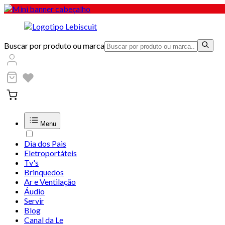
Buscar por produto ou marca
Menu
Dia dos Pais
Eletroportáteis
Tv's
Brinquedos
Ar e Ventilação
Áudio
Servir
Blog
Canal da Le