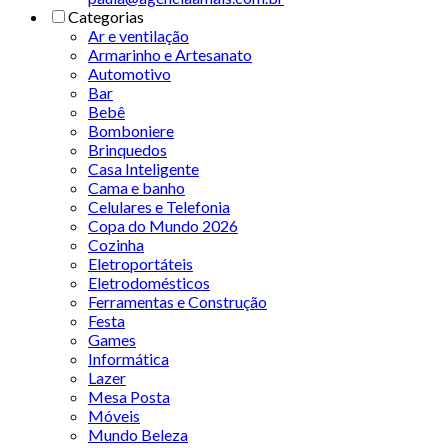
Categorias
Ar e ventilação
Armarinho e Artesanato
Automotivo
Bar
Bebê
Bomboniere
Brinquedos
Casa Inteligente
Cama e banho
Celulares e Telefonia
Copa do Mundo 2026
Cozinha
Eletroportáteis
Eletrodomésticos
Ferramentas e Construção
Festa
Games
Informática
Lazer
Mesa Posta
Móveis
Mundo Beleza