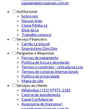
paula@agenciaamais.com.br
Institucional
Sobre nós
Nossas lojas
Clube Minha Le
Blog da Le
Trabalhe conosco
Serviço Financeiro
Cartão Le biscuit
Empréstimo Dim Dim
Perguntas e Respostas
Formas de pagamento
Política de troca e devolução
Termos e condições - retirada na Loja
Termos de compras internacionais
Politica de privacidade
Mapa do site
Serviços ao cliente
WhatsApp | (21) 97971-2181
Central de atendimento
Canal Confidencial
Assessoria de Imprensa |
paula@agenciaamais.com.br