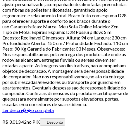
ajuste personalizado, acompanhado de almofadas preenchidas
com fibras de poliester siliconadas, garantindo apoio
ergonomico e relaxamento total. Braco feito com espuma D28
para oferecer suporte e conforto aos bracos durante o
uso.Caracteristicas: Marca: Meu Sofa Online Modelo: Zen
Tipo de Mola: Espirais Espuma: D28 Possui pillow: Sim
Encosto: Reclinavel Dimensoes: Altura: 94 cm Largura: 230 cm
Profundidade Aberto: 150 cm / Profundidade Fechado: 110 cm
Peso: 90 Kg Garantia do Fabricante: 03 Meses. Observacoes:
Nos responsabilizamos pela entrega dos produtos ate onde as
rodovias alcancam, entregas fluviais ou aereas devem ser
cotadas a parte. As imagens sao ilustrativas, nao acompanham
objetos de decoracao. A montagem sera de responsabilidade
do comprador. Nao nos responsabilizamos, no ato da entrega,
por subir escadas/elevadores ou transporte por guincho em
apartamentos. Eventuais despesas sao de responsabilidade do
comprador. Confira as dimensoes do produto e certifique-se de
que passara normalmente por supostos elevadores, portas,
escadas e/ou corredores de sua residencia.
Ler descri��o completa
R$ 3.013,42
no PIX
Desconto