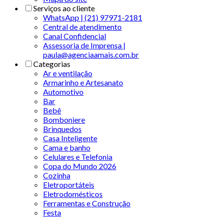
Serviços ao cliente
WhatsApp | (21) 97971-2181
Central de atendimento
Canal Confidencial
Assessoria de Imprensa |
paula@agenciaamais.com.br
Categorias
Ar e ventilação
Armarinho e Artesanato
Automotivo
Bar
Bebê
Bomboniere
Brinquedos
Casa Inteligente
Cama e banho
Celulares e Telefonia
Copa do Mundo 2026
Cozinha
Eletroportáteis
Eletrodomésticos
Ferramentas e Construção
Festa