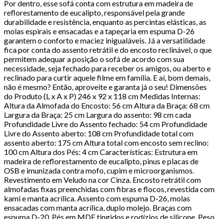
Por dentro, esse sofá conta com estrutura em madeira de
reflorestamento de eucalipto, responsável pela grande
durabilidade e resistência, enquanto as percintas elásticas, as
molas espirais e ensacadas e a tapeçaria em espuma D-26
garantem o conforto e maciez inigualáveis. Já a versatilidade
fica por conta do assento retrátil e do encosto reclinável, o que
permitem adequar a posição o sofá de acordo com sua
necessidade, seja fechado para receber os amigos, ou aberto e
reclinado para curtir aquele filme em família. E aí, bom demais,
não é mesmo? Então, aproveite e garanta já o seu! Dimensões
do Produto (L x A x P) 246 x 92 x 118 cm Medidas Internas:
Altura da Almofada do Encosto: 56 cm Altura da Braça: 68 cm
Largura da Braça: 25 cm Largura do assento: 98 cm cada
Profundidade Livre do Assento fechado: 54 cm Profundidade
Livre do Assento aberto: 108 cm Profundidade total com
assento aberto: 175 cm Altura total com encosto sem reclino:
100 cm Altura dos Pés: 4 cm Características: Estrutura em
madeira de reflorestamento de eucalipto, pinus e placas de
OSB e imunizada contra mofo, cupim e microorganismos.
Revestimento em Veludo na cor Cinza. Encosto retrátil com
almofadas fixas preenchidas com fibras e flocos, revestida com
kami e manta acrílica. Assento com espuma D-26, molas
ensacadas com manta acrílica, duplo molejo. Braças com
espuma D-20. Pés em MDF tingidos e rodízios de silicone. Peso