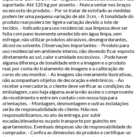
suportado: Até 120 kg por assento. - Nunca sentar nos braços
ou encosto do produto. - Por se tratar de estofado as medidas
podem ter uma pequena variação de até 3 cm. - A tonalidade do
produto real poderá ter ligeira variação devido o lote de
tecidos. - Indicado para uso residencial, sua limpeza deve ser
feita com pano levemente umedecido em água limpa, sem
esfregar, não utilizar produtos abrasivos, desengordurantes,
álcool ou solvente. Observações importantes: - Produto para
uso residencial em ambiente interno, não devendo ficar exposto
diretamente ao sol, calor e umidade excessivos. - Pode haver
alguma diferença de tonalidade entre a imagem e o produto
real, por conta do tratamento de imagens e a calibração de
cores do seu monitor. - As imagens são meramente ilustrativas,
não acompanham objetos de decoração e eletrônicos. - Ao
receber a mercadoria, o cliente deve verificar as condições da
embalagem, caso haja alguma avaria não assine o comprovante
de recebimento e entre em contato com nossa loja para
orientações. - Montagem, desmontagem e outras instalações
serão de responsabilidade do cliente. Não nos
responsabilizamos, no ato da entrega, por subir
escadas/elevadores ou pelo transporte por guincho em
apartamentos. Eventuais despesas são de responsabilidade do
comprador. - Confira as dimensões do produto e certifique-se