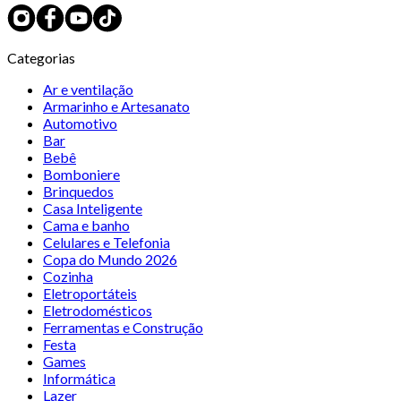
Categorias
Ar e ventilação
Armarinho e Artesanato
Automotivo
Bar
Bebê
Bomboniere
Brinquedos
Casa Inteligente
Cama e banho
Celulares e Telefonia
Copa do Mundo 2026
Cozinha
Eletroportáteis
Eletrodomésticos
Ferramentas e Construção
Festa
Games
Informática
Lazer