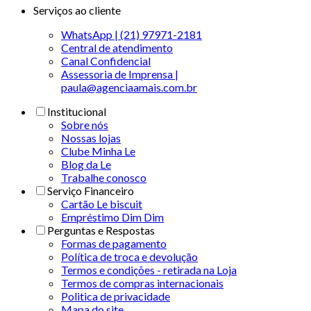
Serviços ao cliente
WhatsApp | (21) 97971-2181
Central de atendimento
Canal Confidencial
Assessoria de Imprensa |
paula@agenciaamais.com.br
Institucional
Sobre nós
Nossas lojas
Clube Minha Le
Blog da Le
Trabalhe conosco
Serviço Financeiro
Cartão Le biscuit
Empréstimo Dim Dim
Perguntas e Respostas
Formas de pagamento
Política de troca e devolução
Termos e condições - retirada na Loja
Termos de compras internacionais
Politica de privacidade
Mapa do site