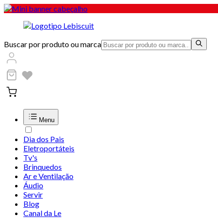
Buscar por produto ou marca
Menu
Dia dos Pais
Eletroportáteis
Tv's
Brinquedos
Ar e Ventilação
Áudio
Servir
Blog
Canal da Le