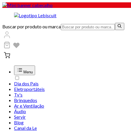
Buscar por produto ou marca
Menu
Dia dos Pais
Eletroportáteis
Tv's
Brinquedos
Ar e Ventilação
Áudio
Servir
Blog
Canal da Le