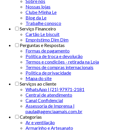
Sobre nós
Nossas lojas
Clube Minha Le
Blog da Le
Trabalhe conosco
Serviço Financeiro
Cartão Le biscuit
Empréstimo Dim Dim
Perguntas e Respostas
Formas de pagamento
Política de troca e devolução
Termos e condições - retirada na Loja
Termos de compras internacionais
Politica de privacidade
Mapa do site
Serviços ao cliente
WhatsApp | (21) 97971-2181
Central de atendimento
Canal Confidencial
Assessoria de Imprensa |
paula@agenciaamais.com.br
Categorias
Ar e ventilação
Armarinho e Artesanato