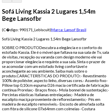
Sofá Living Kassia 2 Lugares 1,54m
Bege Lansofbr
(C�digo:
990171_Lebiscuit
)
Marca:
Lansof Brasil
Sofá Living Kassia 2 Lugares 1,54m Bege Lansofbr
SOBRE O PRODUTODescubra a elegância e o conforto do
estofado Kassia. Ele é o móvel que faltava na sua sala de Tv, sala
de visitas, recepção ou varanda com design moderno ele vai
proporcionar elegância e requinte a sua sala. Sinta o prazer de
se acomodar com um estofado living confortável e
aconchegante ao seu ambiente. Saiba mais sobre o
produto.CARACTERÍSTICAS DO PRODUTO:- Revestimento
100% de poliéster, aspecto linho, diversas cores.- Assento fixo-
Pillow top 0,10cm espuma D26 macia certificada de fabricação
continua Prorelax;- Braços finos.- Mola bonnel de sustentação;-
Percintas elásticas Italianas entrelaçadas;- Madeira de
eucalipto maciça proveniente de reflorestamento;- Pés em
madeira de eucalipto removíveis.- Encosto de almofada solta
com fibra de silicone 07x64mm com colmeias- Costura