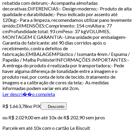
rebatida com debrum;- Acompanha almofadas
decorativas:DIFERENCIAS:- Design moderno;- Produto de alta
qualidade e durabilidade;- Peso indicado por assento até
120kg;- Para a limpeza, recomendamos utilizar pano levemente
úmido;DIMENSÕES:Comprimento: 154 cmAltura: 77
cmProfundidade total: 93 cmPeso: 37 kgVOLUMES,
MONTAGEM E GARANTIA:-Uma unidade por embalagem-
Garantia do fabricante: até 90 dias corridos após o
recebimento, contra defeitos de
fabricação;EMBALAGEMPlástico / Isomanta 4mm / Espuma /
Papelão / Malha PoliésterINFORMAÇÕES IMPORTANTES:-
A entrega do produto é realizada por transportadora;- Pede
haver alguma diferença de tonalidade entre a imagem e o
produto real, por conta de lote de tecido, tratamento de
imagens e a calibração de cores da tela;- As medidas
informadas podem variar em até 2cm.
Ler descri��o completa
R$ 1.663,78
no PIX
Desconto
ou
R$ 2.029,00
em até
10x de R$ 202,90 sem juros
Parcele em até
10
x com o cartão
Le Biscuit