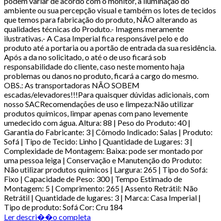
podem variar de acordo com o monitor, a iluminação do
ambiente ou sua percepção visual e também os lotes de tecidos
que temos para fabricação do produto, NÃO alterando as
qualidades técnicas do Produto.- Imagens meramente
ilustrativas.- A Casa Imperial fica responsável pelo e do
produto até a portaria ou a portão de entrada da sua residência.
Após a da no solicitado, o até o de uso ficará sob
responsabilidade do cliente, caso neste momento haja
problemas ou danos no produto, ficará a cargo do mesmo.
OBS.: As transportadoras NÃO SOBEM
escadas/elevadores!!!Para quaisquer dúvidas adicionais, com
nosso SACRecomendações de uso e limpeza:Não utilizar
produtos químicos, limpar apenas com pano levemente
umedecido com água. Altura: 88 | Peso do Produto: 40 |
Garantia do Fabricante: 3 | Cômodo Indicado: Salas | Produto:
Sofá | Tipo de Tecido: Linho | Quantidade de Lugares: 3 |
Complexidade de Montagem: Baixa: pode ser montado por
uma pessoa leiga | Conservação e Manutenção do Produto:
Não utilizar produtos químicos | Largura: 265 | Tipo do Sofá:
Fixo | Capacidade de Peso: 300 | Tempo Estimado de
Montagem: 5 | Comprimento: 265 | Assento Retrátil: Não
Retrátil | Quantidade de lugares: 3 | Marca: Casa Imperial |
Tipo de produto: Sofá Cor: Cru 184
Ler descri��o completa