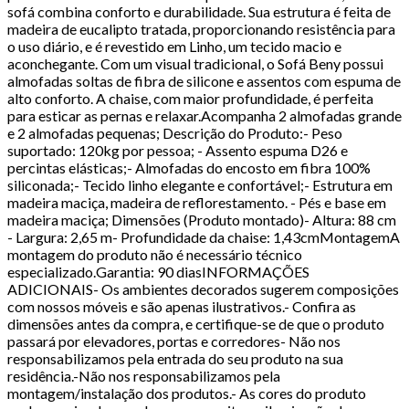
sofá combina conforto e durabilidade. Sua estrutura é feita de
madeira de eucalipto tratada, proporcionando resistência para
o uso diário, e é revestido em Linho, um tecido macio e
aconchegante. Com um visual tradicional, o Sofá Beny possui
almofadas soltas de fibra de silicone e assentos com espuma de
alto conforto. A chaise, com maior profundidade, é perfeita
para esticar as pernas e relaxar.Acompanha 2 almofadas grande
e 2 almofadas pequenas; Descrição do Produto:- Peso
suportado: 120kg por pessoa; - Assento espuma D26 e
percintas elásticas;- Almofadas do encosto em fibra 100%
siliconada;- Tecido linho elegante e confortável;- Estrutura em
madeira maciça, madeira de reflorestamento. - Pés e base em
madeira maciça; Dimensões (Produto montado)- Altura: 88 cm
- Largura: 2,65 m- Profundidade da chaise: 1,43cmMontagemA
montagem do produto não é necessário técnico
especializado.Garantia: 90 diasINFORMAÇÕES
ADICIONAIS- Os ambientes decorados sugerem composições
com nossos móveis e são apenas ilustrativos.- Confira as
dimensões antes da compra, e certifique-se de que o produto
passará por elevadores, portas e corredores- Não nos
responsabilizamos pela entrada do seu produto na sua
residência.-Não nos responsabilizamos pela
montagem/instalação dos produtos.- As cores do produto