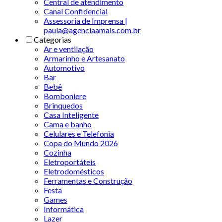
Central de atendimento
Canal Confidencial
Assessoria de Imprensa |
paula@agenciaamais.com.br
Categorias
Ar e ventilação
Armarinho e Artesanato
Automotivo
Bar
Bebê
Bomboniere
Brinquedos
Casa Inteligente
Cama e banho
Celulares e Telefonia
Copa do Mundo 2026
Cozinha
Eletroportáteis
Eletrodomésticos
Ferramentas e Construção
Festa
Games
Informática
Lazer