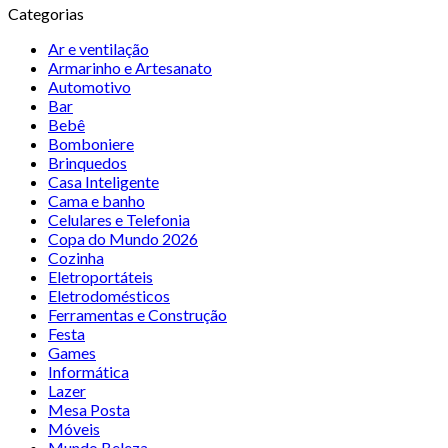
Categorias
Ar e ventilação
Armarinho e Artesanato
Automotivo
Bar
Bebê
Bomboniere
Brinquedos
Casa Inteligente
Cama e banho
Celulares e Telefonia
Copa do Mundo 2026
Cozinha
Eletroportáteis
Eletrodomésticos
Ferramentas e Construção
Festa
Games
Informática
Lazer
Mesa Posta
Móveis
Mundo Beleza