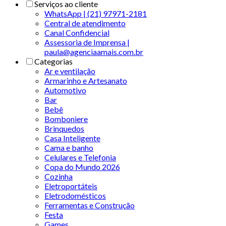
Serviços ao cliente
WhatsApp | (21) 97971-2181
Central de atendimento
Canal Confidencial
Assessoria de Imprensa |
paula@agenciaamais.com.br
Categorias
Ar e ventilação
Armarinho e Artesanato
Automotivo
Bar
Bebê
Bomboniere
Brinquedos
Casa Inteligente
Cama e banho
Celulares e Telefonia
Copa do Mundo 2026
Cozinha
Eletroportáteis
Eletrodomésticos
Ferramentas e Construção
Festa
Games