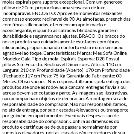
molas espirais para suporte excepcional. Com um generoso
pillow de 20cm, proporciona uma sensacao de luxo
incomparavel. ENCOSTO: Aproveite momentos relaxantes
com nosso encosto reclinavel de 90. As almofadas, preenchidas
com fibras siliconadas, oferecem um apoio macio e
aconchegante, enquanto as catracas blindadas garantem
durabilidade e seguranca nos ajustes. BRACO: Os bracos do
nosso produto sao cuidadosamente estofados com fibras
siliconadas, proporcionando conforto extra e uma sensacao
agradavel ao toque. Caracteristicas: Marca: Meu Sofa Online
Modelo: Gaia Tipo de mola: Espirais Espuma: D28 Possui
pillow: Sim Encosto: Reclinavel Dimensoes: Altura: 110 cm
Largura: 210 cm Profundidade (Aberto): 170 cm Profundidade
(Fechado): 117 cm Peso: 75 Kg Garantia do Fabricante: 03
Meses. Observacoes: Nos responsabilizamos pela entrega dos
produtos ate onde as rodovias alcancam, entregas fluviais ou
aereas devem ser cotadas a parte. As imagens sao ilustrativas,
nao acompanham objetos de decoracao. A montagem sera de
responsabilidade do comprador. Nao nos responsabilizamos,
no ato da entrega, por subir escadas/elevadores ou transporte
por guincho em apartamentos. Eventuais despesas sao de
responsabilidade do comprador. Confira as dimensoes do
produto e certifique-se de que passara normalmente por
supostos elevadores, portas, escadas e/ou corredores de sua