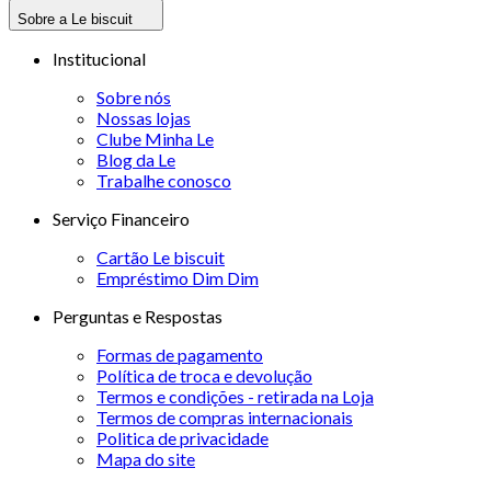
Sobre a Le biscuit
Institucional
Sobre nós
Nossas lojas
Clube Minha Le
Blog da Le
Trabalhe conosco
Serviço Financeiro
Cartão Le biscuit
Empréstimo Dim Dim
Perguntas e Respostas
Formas de pagamento
Política de troca e devolução
Termos e condições - retirada na Loja
Termos de compras internacionais
Politica de privacidade
Mapa do site