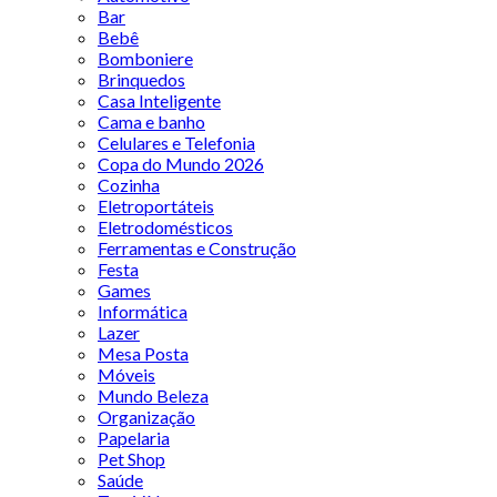
Bar
Bebê
Bomboniere
Brinquedos
Casa Inteligente
Cama e banho
Celulares e Telefonia
Copa do Mundo 2026
Cozinha
Eletroportáteis
Eletrodomésticos
Ferramentas e Construção
Festa
Games
Informática
Lazer
Mesa Posta
Móveis
Mundo Beleza
Organização
Papelaria
Pet Shop
Saúde