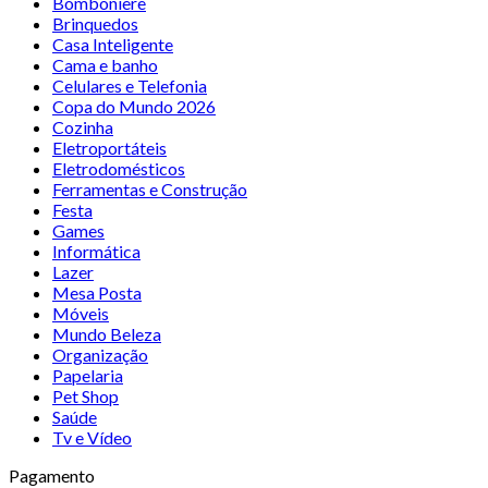
Bomboniere
Brinquedos
Casa Inteligente
Cama e banho
Celulares e Telefonia
Copa do Mundo 2026
Cozinha
Eletroportáteis
Eletrodomésticos
Ferramentas e Construção
Festa
Games
Informática
Lazer
Mesa Posta
Móveis
Mundo Beleza
Organização
Papelaria
Pet Shop
Saúde
Tv e Vídeo
Pagamento