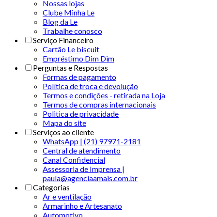
Nossas lojas
Clube Minha Le
Blog da Le
Trabalhe conosco
Serviço Financeiro
Cartão Le biscuit
Empréstimo Dim Dim
Perguntas e Respostas
Formas de pagamento
Política de troca e devolução
Termos e condições - retirada na Loja
Termos de compras internacionais
Politica de privacidade
Mapa do site
Serviços ao cliente
WhatsApp | (21) 97971-2181
Central de atendimento
Canal Confidencial
Assessoria de Imprensa |
paula@agenciaamais.com.br
Categorias
Ar e ventilação
Armarinho e Artesanato
Automotivo