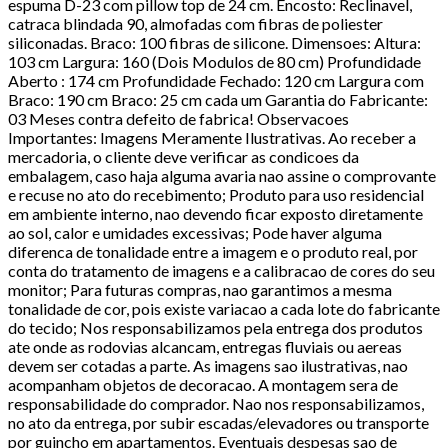
espuma D-23 com pillow top de 24 cm. Encosto: Reclinavel,
catraca blindada 90, almofadas com fibras de poliester
siliconadas. Braco: 100 fibras de silicone. Dimensoes: Altura:
103 cm Largura: 160 (Dois Modulos de 80 cm) Profundidade
Aberto : 174 cm Profundidade Fechado: 120 cm Largura com
Braco: 190 cm Braco: 25 cm cada um Garantia do Fabricante:
03 Meses contra defeito de fabrica! Observacoes
Importantes: Imagens Meramente Ilustrativas. Ao receber a
mercadoria, o cliente deve verificar as condicoes da
embalagem, caso haja alguma avaria nao assine o comprovante
e recuse no ato do recebimento; Produto para uso residencial
em ambiente interno, nao devendo ficar exposto diretamente
ao sol, calor e umidades excessivas; Pode haver alguma
diferenca de tonalidade entre a imagem e o produto real, por
conta do tratamento de imagens e a calibracao de cores do seu
monitor; Para futuras compras, nao garantimos a mesma
tonalidade de cor, pois existe variacao a cada lote do fabricante
do tecido; Nos responsabilizamos pela entrega dos produtos
ate onde as rodovias alcancam, entregas fluviais ou aereas
devem ser cotadas a parte. As imagens sao ilustrativas, nao
acompanham objetos de decoracao. A montagem sera de
responsabilidade do comprador. Nao nos responsabilizamos,
no ato da entrega, por subir escadas/elevadores ou transporte
por guincho em apartamentos. Eventuais despesas sao de