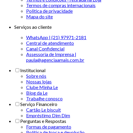
Termos de compras internacionais
Politica de privacidade
Mapa do site
Serviços ao cliente
WhatsApp | (21) 97971-2181
Central de atendimento
Canal Confidencial
Assessoria de Imprensa |
paula@agenciaamais.com.br
Institucional
Sobre nós
Nossas lojas
Clube Minha Le
Blog da Le
Trabalhe conosco
Serviço Financeiro
Cartão Le biscuit
Empréstimo Dim Dim
Perguntas e Respostas
Formas de pagamento
Política de troca e devolução