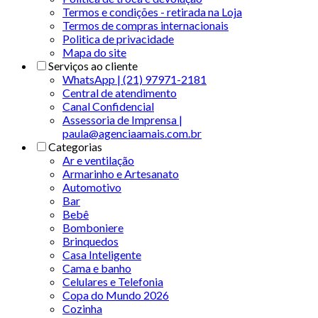
Termos e condições - retirada na Loja
Termos de compras internacionais
Politica de privacidade
Mapa do site
Serviços ao cliente
WhatsApp | (21) 97971-2181
Central de atendimento
Canal Confidencial
Assessoria de Imprensa |
paula@agenciaamais.com.br
Categorias
Ar e ventilação
Armarinho e Artesanato
Automotivo
Bar
Bebê
Bomboniere
Brinquedos
Casa Inteligente
Cama e banho
Celulares e Telefonia
Copa do Mundo 2026
Cozinha