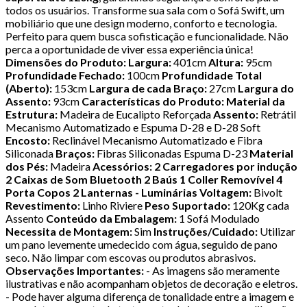
todos os usuários. Transforme sua sala com o Sofá Swift, um
mobiliário que une design moderno, conforto e tecnologia.
Perfeito para quem busca sofisticação e funcionalidade. Não
perca a oportunidade de viver essa experiência única!
Dimensões do Produto:
Largura:
401cm
Altura:
95cm
Profundidade Fechado:
100cm
Profundidade Total
(Aberto):
153cm
Largura de cada Braço:
27cm
Largura do
Assento:
93cm
Características do Produto:
Material da
Estrutura:
Madeira de Eucalipto Reforçada
Assento:
Retrátil
Mecanismo Automatizado e Espuma D-28 e D-28 Soft
Encosto:
Reclinável Mecanismo Automatizado e Fibra
Siliconada
Braços:
Fibras Siliconadas Espuma D-23
Material
dos Pés:
Madeira
Acessórios: 2 Carregadores por indução
2 Caixas de Som Bluetooth 2 Baús 1 Coller Removível 4
Porta Copos 2 Lanternas - Luminárias
Voltagem:
Bivolt
Revestimento:
Linho Riviere
Peso Suportado:
120Kg cada
Assento
Conteúdo da Embalagem:
1 Sofá Modulado
Necessita de Montagem:
Sim
Instruções/Cuidado:
Utilizar
um pano levemente umedecido com água, seguido de pano
seco. Não limpar com escovas ou produtos abrasivos.
Observações Importantes:
- As imagens são meramente
ilustrativas e não acompanham objetos de decoração e eletros.
- Pode haver alguma diferença de tonalidade entre a imagem e