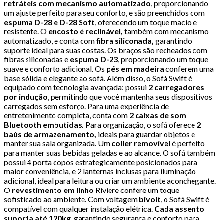
retráteis com mecanismo automatizado
, proporcionando
um ajuste perfeito para seu conforto, e são preenchidos com
espuma D-28 e D-28 Soft
, oferecendo um toque macio e
resistente. O
encosto é reclinável,
também com mecanismo
automatizado, e conta com
fibra siliconada,
garantindo
suporte ideal para suas costas. Os braços são recheados com
fibras siliconadas e
espuma D-23
, proporcionando um toque
suave e conforto adicional. Os
pés em madeira
conferem uma
base sólida e elegante ao sofá. Além disso, o Sofá Swift é
equipado com tecnologia avançada: possui
2 carregadores
por indução
, permitindo que você mantenha seus dispositivos
carregados sem esforço. Para uma experiência de
entretenimento completa, conta com
2 caixas de som
Bluetooth embutidas.
Para organização, o sofá oferece
2
baús de armazenamento,
ideais para guardar objetos e
manter sua sala organizada. Um
coller removível
é perfeito
para manter suas bebidas geladas e ao alcance. O sofá também
possui 4 porta copos estrategicamente posicionados para
maior conveniência, e 2 lanternas inclusas para iluminação
adicional, ideal para leitura ou criar um ambiente aconchegante.
O
revestimento em linho
Riviere confere um toque
sofisticado ao ambiente. Com voltagem
bivolt
, o Sofá Swift é
compatível com qualquer instalação elétrica.
Cada assento
suporta até 120kg
, garantindo segurança e conforto para