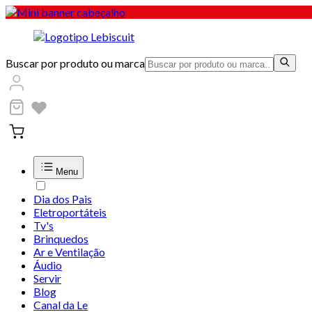
Buscar por produto ou marca
Menu
Dia dos Pais
Eletroportáteis
Tv's
Brinquedos
Ar e Ventilação
Áudio
Servir
Blog
Canal da Le