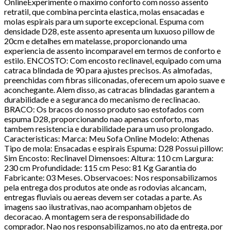
OnlineExperimente o maximo conforto com nosso assento
retratil, que combina percinta elastica, molas ensacadas e
molas espirais para um suporte excepcional. Espuma com
densidade D28, este assento apresenta um luxuoso pillow de
20cm e detalhes em matelasse, proporcionando uma
experiencia de assento incomparavel em termos de conforto e
estilo. ENCOSTO: Com encosto reclinavel, equipado com uma
catraca blindada de 90 para ajustes precisos. As almofadas,
preenchidas com fibras siliconadas, oferecem um apoio suave e
aconchegante. Alem disso, as catracas blindadas garantem a
durabilidade e a seguranca do mecanismo de reclinacao.
BRACO: Os bracos do nosso produto sao estofados com
espuma D28, proporcionando nao apenas conforto, mas
tambem resistencia e durabilidade para um uso prolongado.
Caracteristicas: Marca: Meu Sofa Online Modelo: Athenas
Tipo de mola: Ensacadas e espirais Espuma: D28 Possui pillow:
Sim Encosto: Reclinavel Dimensoes: Altura: 110 cm Largura:
230 cm Profundidade: 115 cm Peso: 81 Kg Garantia do
Fabricante: 03 Meses. Observacoes: Nos responsabilizamos
pela entrega dos produtos ate onde as rodovias alcancam,
entregas fluviais ou aereas devem ser cotadas a parte. As
imagens sao ilustrativas, nao acompanham objetos de
decoracao. A montagem sera de responsabilidade do
comprador. Nao nos responsabilizamos, no ato da entrega, por