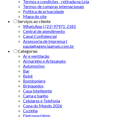
Termos e condições - retirada na Loja
Termos de compras internacionais
Politica de privacidade
Mapa do site
Serviços ao cliente
WhatsApp | (21) 97971-2181
Central de atendimento
Canal Confidencial
Assessoria de Imprensa |
paula@agenciaamais.com.br
Categorias
Ar e ventilação
Armarinho e Artesanato
Automotivo
Bar
Bebê
Bomboniere
Brinquedos
Casa Inteligente
Cama e banho
Celulares e Telefonia
Copa do Mundo 2026
Cozinha
Eletroportáteis