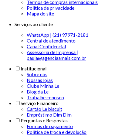
Termos de compras internacionais
Politica de privacidade
Mapa do site
Serviços ao cliente
WhatsApp | (21) 97971-2181
Central de atendimento
Canal Confidencial
Assessoria de Imprensa |
paula@agenciaamais.com.br
Institucional
Sobre nós
Nossas lojas
Clube Minha Le
Blog da Le
Trabalhe conosco
Serviço Financeiro
Cartão Le biscuit
Empréstimo Dim Dim
Perguntas e Respostas
Formas de pagamento
Política de troca e devolução