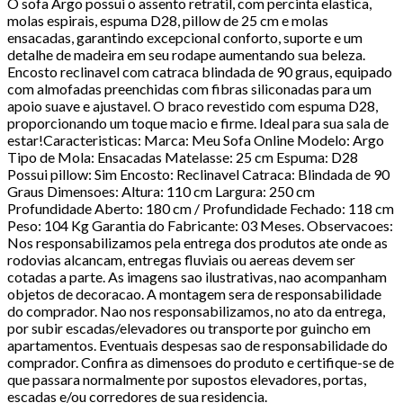
O sofa Argo possui o assento retratil, com percinta elastica,
molas espirais, espuma D28, pillow de 25 cm e molas
ensacadas, garantindo excepcional conforto, suporte e um
detalhe de madeira em seu rodape aumentando sua beleza.
Encosto reclinavel com catraca blindada de 90 graus, equipado
com almofadas preenchidas com fibras siliconadas para um
apoio suave e ajustavel. O braco revestido com espuma D28,
proporcionando um toque macio e firme. Ideal para sua sala de
estar!Caracteristicas: Marca: Meu Sofa Online Modelo: Argo
Tipo de Mola: Ensacadas Matelasse: 25 cm Espuma: D28
Possui pillow: Sim Encosto: Reclinavel Catraca: Blindada de 90
Graus Dimensoes: Altura: 110 cm Largura: 250 cm
Profundidade Aberto: 180 cm / Profundidade Fechado: 118 cm
Peso: 104 Kg Garantia do Fabricante: 03 Meses. Observacoes:
Nos responsabilizamos pela entrega dos produtos ate onde as
rodovias alcancam, entregas fluviais ou aereas devem ser
cotadas a parte. As imagens sao ilustrativas, nao acompanham
objetos de decoracao. A montagem sera de responsabilidade
do comprador. Nao nos responsabilizamos, no ato da entrega,
por subir escadas/elevadores ou transporte por guincho em
apartamentos. Eventuais despesas sao de responsabilidade do
comprador. Confira as dimensoes do produto e certifique-se de
que passara normalmente por supostos elevadores, portas,
escadas e/ou corredores de sua residencia.