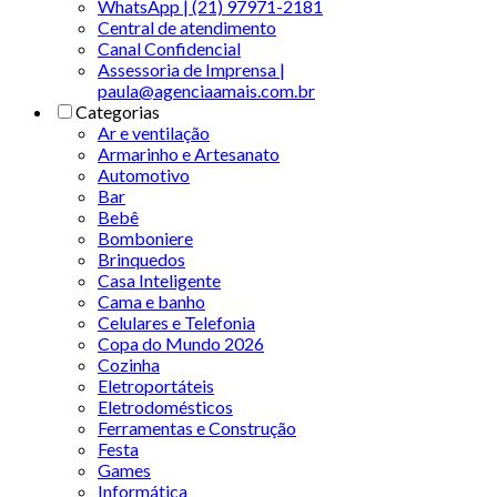
WhatsApp | (21) 97971-2181
Central de atendimento
Canal Confidencial
Assessoria de Imprensa |
paula@agenciaamais.com.br
Categorias
Ar e ventilação
Armarinho e Artesanato
Automotivo
Bar
Bebê
Bomboniere
Brinquedos
Casa Inteligente
Cama e banho
Celulares e Telefonia
Copa do Mundo 2026
Cozinha
Eletroportáteis
Eletrodomésticos
Ferramentas e Construção
Festa
Games
Informática