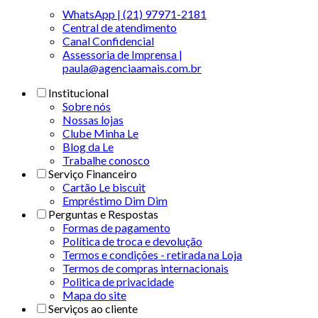
WhatsApp | (21) 97971-2181
Central de atendimento
Canal Confidencial
Assessoria de Imprensa |
paula@agenciaamais.com.br
Institucional
Sobre nós
Nossas lojas
Clube Minha Le
Blog da Le
Trabalhe conosco
Serviço Financeiro
Cartão Le biscuit
Empréstimo Dim Dim
Perguntas e Respostas
Formas de pagamento
Política de troca e devolução
Termos e condições - retirada na Loja
Termos de compras internacionais
Politica de privacidade
Mapa do site
Serviços ao cliente