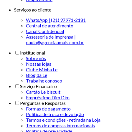
Serviços ao cliente
WhatsApp | (21) 97971-2181
Central de atendimento
Canal Confidencial
Assessoria de Imprensa |
paula@agenciaamais.com.br
Institucional
Sobre nós
Nossas lojas
Clube Minha Le
Blog da Le
Trabalhe conosco
Serviço Financeiro
Cartão Le biscuit
Empréstimo Dim Dim
Perguntas e Respostas
Formas de pagamento
Política de troca e devolução
Termos e condições - retirada na Loja
Termos de compras internacionais
Politica de privacidade