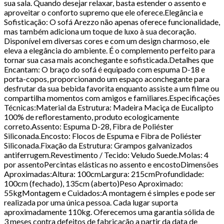
sua sala. Quando desejar relaxar, basta estender o assento e
aproveitar o conforto supremo que ele oferece.Elegância e
Sofisticação: O sofá Arezzo não apenas oferece funcionalidade,
mas também adiciona um toque de luxo à sua decoração.
Disponível em diversas cores e com um design charmoso, ele
eleva a elegância do ambiente. É o complemento perfeito para
tornar sua casa mais aconchegante e sofisticada.Detalhes que
Encantam: O braço do sofá é equipado com espuma D-18 e
porta-copos, proporcionando um espaço aconchegante para
desfrutar da sua bebida favorita enquanto assiste a um filme ou
compartilha momentos com amigos e familiares.Especificações
Técnicas:Material da Estrutura: Madeira Maciça de Eucalipto
100% de reflorestamento, produto ecologicamente
correto.Assento: Espuma D-28, Fibra de Poliéster
Siliconada.Encosto: Flocos de Espuma e Fibra de Poliéster
Siliconada.Fixação da Estrutura: Grampos galvanizados
antiferrugem.Revestimento / Tecido: Veludo Suede.Molas: 4
por assentoPercintas elásticas no assento e encostoDimensões
Aproximadas:Altura: 100cmLargura: 215cmProfundidade:
100cm (fechado), 135cm (aberto)Peso Aproximado:
55kgMontagem e Cuidados:A montagem é simples e pode ser
realizada por uma única pessoa. Cada lugar suporta
aproximadamente 110kg. Oferecemos uma garantia sólida de
3 meses contra defeitos de fabricação a partir da data de