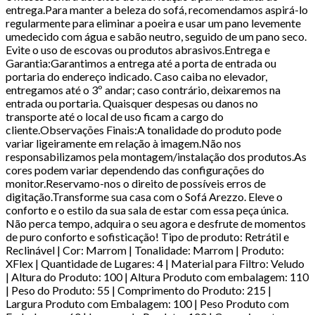
entrega.Para manter a beleza do sofá, recomendamos aspirá-lo
regularmente para eliminar a poeira e usar um pano levemente
umedecido com água e sabão neutro, seguido de um pano seco.
Evite o uso de escovas ou produtos abrasivos.Entrega e
Garantia:Garantimos a entrega até a porta de entrada ou
portaria do endereço indicado. Caso caiba no elevador,
entregamos até o 3º andar; caso contrário, deixaremos na
entrada ou portaria. Quaisquer despesas ou danos no
transporte até o local de uso ficam a cargo do
cliente.Observações Finais:A tonalidade do produto pode
variar ligeiramente em relação à imagem.Não nos
responsabilizamos pela montagem/instalação dos produtos.As
cores podem variar dependendo das configurações do
monitor.Reservamo-nos o direito de possíveis erros de
digitação.Transforme sua casa com o Sofá Arezzo. Eleve o
conforto e o estilo da sua sala de estar com essa peça única.
Não perca tempo, adquira o seu agora e desfrute de momentos
de puro conforto e sofisticação! Tipo de produto: Retrátil e
Reclinável | Cor: Marrom | Tonalidade: Marrom | Produto:
XFlex | Quantidade de Lugares: 4 | Material para Filtro: Veludo
| Altura do Produto: 100 | Altura Produto com embalagem: 110
| Peso do Produto: 55 | Comprimento do Produto: 215 |
Largura Produto com Embalagem: 100 | Peso Produto com