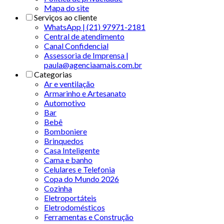
Mapa do site
Serviços ao cliente
WhatsApp | (21) 97971-2181
Central de atendimento
Canal Confidencial
Assessoria de Imprensa |
paula@agenciaamais.com.br
Categorias
Ar e ventilação
Armarinho e Artesanato
Automotivo
Bar
Bebê
Bomboniere
Brinquedos
Casa Inteligente
Cama e banho
Celulares e Telefonia
Copa do Mundo 2026
Cozinha
Eletroportáteis
Eletrodomésticos
Ferramentas e Construção