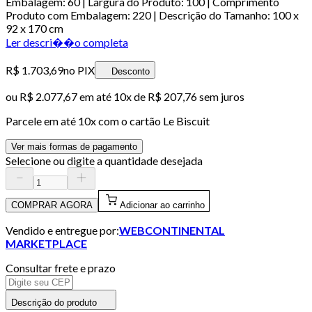
Embalagem: 60 | Largura do Produto: 100 | Comprimento
Produto com Embalagem: 220 | Descrição do Tamanho: 100 x
92 x 170 cm
Ler descri��o completa
R$ 1.703,69
no PIX
Desconto
ou
R$ 2.077,67
em até
10x de R$ 207,76 sem juros
Parcele em até
10
x com o cartão
Le Biscuit
Ver mais formas de pagamento
Selecione ou digite a quantidade desejada
COMPRAR AGORA
Adicionar ao carrinho
Vendido e entregue por:
WEBCONTINENTAL
MARKETPLACE
Consultar frete e prazo
Descrição do produto