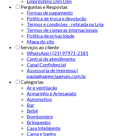
Empréstimo Dim Dim
Perguntas e Respostas
Formas de pagamento
Política de troca e devolução
Termos e condições - retirada na Loja
Termos de compras internacionais
Politica de privacidade
Mapa do site
Serviços ao cliente
WhatsApp | (21) 97971-2181
Central de atendimento
Canal Confidencial
Assessoria de Imprensa |
paula@agenciaamais.com.br
Categorias
Ar e ventilação
Armarinho e Artesanato
Automotivo
Bar
Bebê
Bomboniere
Brinquedos
Casa Inteligente
Cama e banho