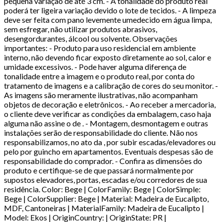
pequena variação de até 3 cm. - A tonalidade do produto real
poderá ter ligeira variação devido o lote de tecidos. - A limpeza
deve ser feita com pano levemente umedecido em água limpa,
sem esfregar, não utilizar produtos abrasivos,
desengordurantes, álcool ou solvente. Observações
importantes: - Produto para uso residencial em ambiente
interno, não devendo ficar exposto diretamente ao sol, calor e
umidade excessivos. - Pode haver alguma diferença de
tonalidade entre a imagem e o produto real, por conta do
tratamento de imagens e a calibração de cores do seu monitor. -
As imagens são meramente ilustrativas, não acompanham
objetos de decoração e eletrônicos. - Ao receber a mercadoria,
o cliente deve verificar as condições da embalagem, caso haja
alguma não assine o de . - Montagem, desmontagem e outras
instalações serão de responsabilidade do cliente. Não nos
responsabilizamos, no ato da , por subir escadas/elevadores ou
pelo por guincho em apartamentos. Eventuais despesas são de
responsabilidade do comprador. - Confira as dimensões do
produto e certifique-se de que passará normalmente por
supostos elevadores, portas, escadas e/ou corredores de sua
residência. Color: Bege | ColorFamily: Bege | ColorSimple:
Bege | ColorSupplier: Bege | Material: Madeira de Eucalipto,
MDF, Cantoneiras | MaterialFamily: Madeira de Eucalipto |
Model: Ekos | OriginCountry: | OriginState: PR |