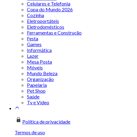
Celulares e Telefonia
Copa do Mundo 2026
Cozinha
Eletroportáteis
Eletrodomésticos
Ferramentas e Construção
Festa
Games
Informática
Lazer
Mesa Posta
Móveis
Mundo Beleza
Organização
Papelaria
Pet Shop
Saúde
Tv e Vídeo
Política de privacidade
Termos de uso