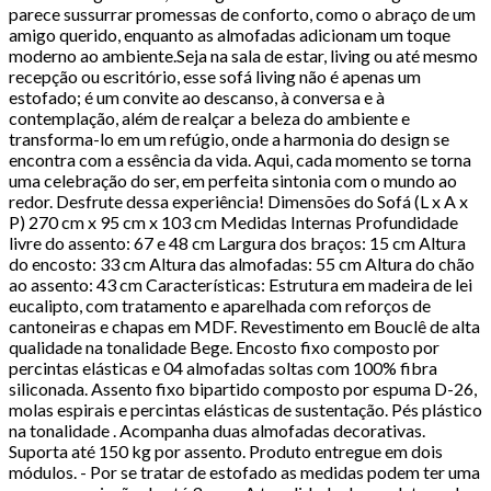
parece sussurrar promessas de conforto, como o abraço de um
amigo querido, enquanto as almofadas adicionam um toque
moderno ao ambiente.Seja na sala de estar, living ou até mesmo
recepção ou escritório, esse sofá living não é apenas um
estofado; é um convite ao descanso, à conversa e à
contemplação, além de realçar a beleza do ambiente e
transforma-lo em um refúgio, onde a harmonia do design se
encontra com a essência da vida. Aqui, cada momento se torna
uma celebração do ser, em perfeita sintonia com o mundo ao
redor. Desfrute dessa experiência! Dimensões do Sofá (L x A x
P) 270 cm x 95 cm x 103 cm Medidas Internas Profundidade
livre do assento: 67 e 48 cm Largura dos braços: 15 cm Altura
do encosto: 33 cm Altura das almofadas: 55 cm Altura do chão
ao assento: 43 cm Características: Estrutura em madeira de lei
eucalipto, com tratamento e aparelhada com reforços de
cantoneiras e chapas em MDF. Revestimento em Bouclê de alta
qualidade na tonalidade Bege. Encosto fixo composto por
percintas elásticas e 04 almofadas soltas com 100% fibra
siliconada. Assento fixo bipartido composto por espuma D-26,
molas espirais e percintas elásticas de sustentação. Pés plástico
na tonalidade . Acompanha duas almofadas decorativas.
Suporta até 150 kg por assento. Produto entregue em dois
módulos. - Por se tratar de estofado as medidas podem ter uma