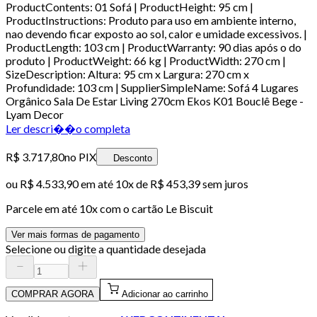
ProductContents: 01 Sofá | ProductHeight: 95 cm |
ProductInstructions: Produto para uso em ambiente interno,
nao devendo ficar exposto ao sol, calor e umidade excessivos. |
ProductLength: 103 cm | ProductWarranty: 90 dias após o do
produto | ProductWeight: 66 kg | ProductWidth: 270 cm |
SizeDescription: Altura: 95 cm x Largura: 270 cm x
Profundidade: 103 cm | SupplierSimpleName: Sofá 4 Lugares
Orgânico Sala De Estar Living 270cm Ekos K01 Bouclê Bege -
Lyam Decor
Ler descri��o completa
R$ 3.717,80
no PIX
Desconto
ou
R$ 4.533,90
em até
10x de R$ 453,39 sem juros
Parcele em até
10
x com o cartão
Le Biscuit
Ver mais formas de pagamento
Selecione ou digite a quantidade desejada
COMPRAR AGORA
Adicionar ao carrinho