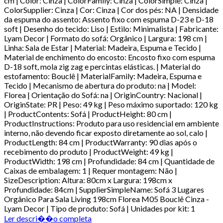
cm | Color: Cinza | ColorFamily: Cinza | ColorSimple: Cinza |
ColorSupplier: Cinza | Cor: Cinza | Cor dos pés: NA | Densidade
da espuma do assento: Assento fixo com espuma D-23 e D-18
soft | Desenho do tecido: Liso | Estilo: Minimalista | Fabricante:
Lyam Decor | Formato do sofá: Orgânico | Largura: 198 cm |
Linha: Sala de Estar | Material: Madeira, Espuma e Tecido |
Material de enchimento do encosto: Encosto fixo com espuma
D-18 soft, mola zig zag e percintas elásticas. | Material do
estofamento: Bouclê | MaterialFamily: Madeira, Espuma e
Tecido | Mecanismo de abertura do produto: na | Model:
Florea | Orientação do Sofá: na | OriginCountry: Nacional |
OriginState: PR | Peso: 49 kg | Peso máximo suportado: 120 kg
| ProductContents: Sofá | ProductHeight: 80 cm |
ProductInstructions: Produto para uso residencial em ambiente
interno, não devendo ficar exposto diretamente ao sol, calo |
ProductLength: 84 cm | ProductWarranty: 90 dias após o
recebimento do produto | ProductWeight: 49 kg |
ProductWidth: 198 cm | Profundidade: 84 cm | Quantidade de
Caixas de embalagem: 1 | Requer montagem: Não |
SizeDescription: Altura: 80cm x Largura: 198cm x
Profundidade: 84cm | SupplierSimpleName: Sofá 3 Lugares
Orgânico Para Sala Living 198cm Florea M05 Bouclê Cinza -
Lyam Decor | Tipo de produto: Sofá | Unidades por kit: 1
Ler descri��o completa