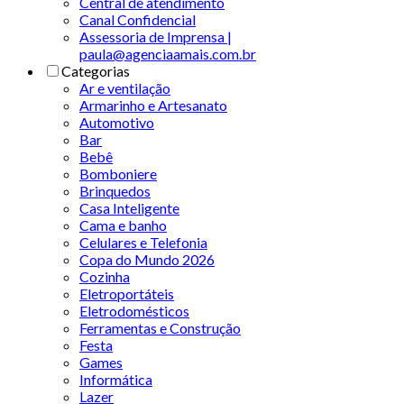
Central de atendimento
Canal Confidencial
Assessoria de Imprensa |
paula@agenciaamais.com.br
Categorias
Ar e ventilação
Armarinho e Artesanato
Automotivo
Bar
Bebê
Bomboniere
Brinquedos
Casa Inteligente
Cama e banho
Celulares e Telefonia
Copa do Mundo 2026
Cozinha
Eletroportáteis
Eletrodomésticos
Ferramentas e Construção
Festa
Games
Informática
Lazer