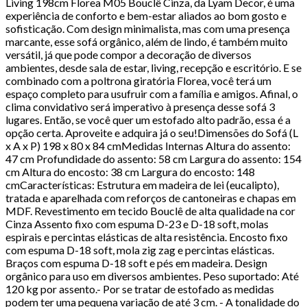
Living 198cm Florea M05 Bouclê Cinza, da Lyam Decor, é uma
experiência de conforto e bem-estar aliados ao bom gosto e
sofisticação. Com design minimalista, mas com uma presença
marcante, esse sofá orgânico, além de lindo, é também muito
versátil, já que pode compor a decoração de diversos
ambientes, desde sala de estar, living, recepção e escritório. E se
combinado com a poltrona giratória Florea, você terá um
espaço completo para usufruir com a família e amigos. Afinal, o
clima convidativo será imperativo à presença desse sofá 3
lugares. Então, se você quer um estofado alto padrão, essa é a
opção certa. Aproveite e adquira já o seu!Dimensões do Sofá (L
x A x P) 198 x 80 x 84 cmMedidas Internas Altura do assento:
47 cm Profundidade do assento: 58 cm Largura do assento: 154
cm Altura do encosto: 38 cm Largura do encosto: 148
cmCaracterísticas: Estrutura em madeira de lei (eucalipto),
tratada e aparelhada com reforços de cantoneiras e chapas em
MDF. Revestimento em tecido Bouclê de alta qualidade na cor
Cinza Assento fixo com espuma D-23 e D-18 soft, molas
espirais e percintas elásticas de alta resistência. Encosto fixo
com espuma D-18 soft, mola zig zag e percintas elásticas.
Braços com espuma D-18 soft e pés em madeira. Design
orgânico para uso em diversos ambientes. Peso suportado: Até
120 kg por assento.- Por se tratar de estofado as medidas
podem ter uma pequena variação de até 3 cm. - A tonalidade do