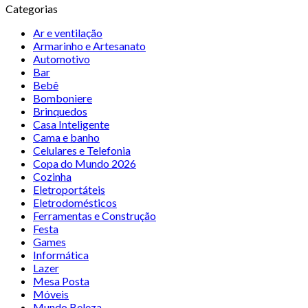
Categorias
Ar e ventilação
Armarinho e Artesanato
Automotivo
Bar
Bebê
Bomboniere
Brinquedos
Casa Inteligente
Cama e banho
Celulares e Telefonia
Copa do Mundo 2026
Cozinha
Eletroportáteis
Eletrodomésticos
Ferramentas e Construção
Festa
Games
Informática
Lazer
Mesa Posta
Móveis
Mundo Beleza