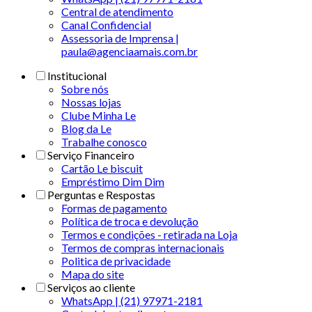
Central de atendimento
Canal Confidencial
Assessoria de Imprensa |
paula@agenciaamais.com.br
Institucional
Sobre nós
Nossas lojas
Clube Minha Le
Blog da Le
Trabalhe conosco
Serviço Financeiro
Cartão Le biscuit
Empréstimo Dim Dim
Perguntas e Respostas
Formas de pagamento
Política de troca e devolução
Termos e condições - retirada na Loja
Termos de compras internacionais
Politica de privacidade
Mapa do site
Serviços ao cliente
WhatsApp | (21) 97971-2181