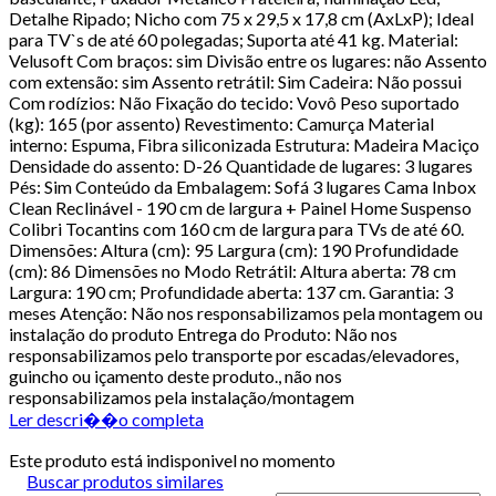
Detalhe Ripado; Nicho com 75 x 29,5 x 17,8 cm (AxLxP); Ideal
para TV`s de até 60 polegadas; Suporta até 41 kg. Material:
Velusoft Com braços: sim Divisão entre os lugares: não Assento
com extensão: sim Assento retrátil: Sim Cadeira: Não possui
Com rodízios: Não Fixação do tecido: Vovô Peso suportado
(kg): 165 (por assento) Revestimento: Camurça Material
interno: Espuma, Fibra siliconizada Estrutura: Madeira Maciço
Densidade do assento: D-26 Quantidade de lugares: 3 lugares
Pés: Sim Conteúdo da Embalagem: Sofá 3 lugares Cama Inbox
Clean Reclinável - 190 cm de largura + Painel Home Suspenso
Colibri Tocantins com 160 cm de largura para TVs de até 60.
Dimensões: Altura (cm): 95 Largura (cm): 190 Profundidade
(cm): 86 Dimensões no Modo Retrátil: Altura aberta: 78 cm
Largura: 190 cm; Profundidade aberta: 137 cm. Garantia: 3
meses Atenção: Não nos responsabilizamos pela montagem ou
instalação do produto Entrega do Produto: Não nos
responsabilizamos pelo transporte por escadas/elevadores,
guincho ou içamento deste produto., não nos
responsabilizamos pela instalação/montagem
Ler descri��o completa
Este produto está indisponivel no momento
Buscar produtos similares