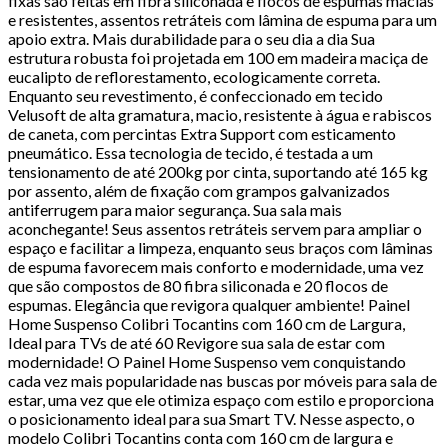
fixas são feitas em fibra siliconada e flocos de espumas macias
e resistentes, assentos retráteis com lâmina de espuma para um
apoio extra. Mais durabilidade para o seu dia a dia Sua
estrutura robusta foi projetada em 100 em madeira maciça de
eucalipto de reflorestamento, ecologicamente correta.
Enquanto seu revestimento, é confeccionado em tecido
Velusoft de alta gramatura, macio, resistente à água e rabiscos
de caneta, com percintas Extra Support com esticamento
pneumático. Essa tecnologia de tecido, é testada a um
tensionamento de até 200kg por cinta, suportando até 165 kg
por assento, além de fixação com grampos galvanizados
antiferrugem para maior segurança. Sua sala mais
aconchegante! Seus assentos retráteis servem para ampliar o
espaço e facilitar a limpeza, enquanto seus braços com lâminas
de espuma favorecem mais conforto e modernidade, uma vez
que são compostos de 80 fibra siliconada e 20 flocos de
espumas. Elegância que revigora qualquer ambiente! Painel
Home Suspenso Colibri Tocantins com 160 cm de Largura,
Ideal para TVs de até 60 Revigore sua sala de estar com
modernidade! O Painel Home Suspenso vem conquistando
cada vez mais popularidade nas buscas por móveis para sala de
estar, uma vez que ele otimiza espaço com estilo e proporciona
o posicionamento ideal para sua Smart TV. Nesse aspecto, o
modelo Colibri Tocantins conta com 160 cm de largura e