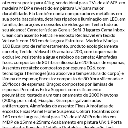
oferece suporte para 41kg, sendo ideal para TVs de até 60?. em
madeira MDP e revestido em pintura UV para maior
durabilidade. Ela também conta com puxadores metálicos em
sua porta basculante, detalhes ripados e iluminação em LED. em
família, decorações e consoles de videogame. Tenha tudo ao
seu alcance! Características Gerais: Sofá 3 lugares Cama Inbox
Clean com assento Retrátil e encosto Reclinável em tecido
Velusoft com 190 cm de largura Estrutura: Madeira Maciça
100 Eucalipto de reflorestamento, produto ecologicamente
correto; Tecido: Velusoft Gramatura 200, com toque macio
exclusivo, resistente a água e rabisco de caneta; Almofadas
fixas: compostas de 80 fibra siliconada e 20 flocos de espumas;
Assentos retráteis: compostos por espuma D26, com
tecnologia Thermogel (não absorve a temperatura do corpo) e
lâmina de espuma; Encosto: composto de 80 fibra siliconada e
20 flocos de espumas; Braços: compostos por lâminas de
espumas Percintas Extra Support com esticamento
pneumático, testado a um tensionamento de 2000 Newtons
(200kg por cinta); Fixação : Grampos galvanizados
antiferrugem. Almofadas do assento: Fixas Almofadas de
encosto: Fixas Painel Home Suspenso Colibri Tocantins com
160 cm de Largura, Ideal para TVs de até 60 Produzido em
MDP de 15mm e 25mm; Acabamento em pintura UV; 1 Porta
basculante; Puxador Metálico Prateleira; Iluminação Led;