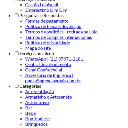
Cartão Le biscuit
Empréstimo Dim Dim
Perguntas e Respostas
Formas de pagamento
Política de troca e devolução
Termos e condições - retirada na Loja
Termos de compras internacionais
Politica de privacidade
Mapa do site
Serviços ao cliente
WhatsApp | (21) 97971-2181
Central de atendimento
Canal Confidencial
Assessoria de Imprensa |
paula@agenciaamais.com.br
Categorias
Ar e ventilação
Armarinho e Artesanato
Automotivo
Bar
Bebê
Bomboniere
Brinquedos