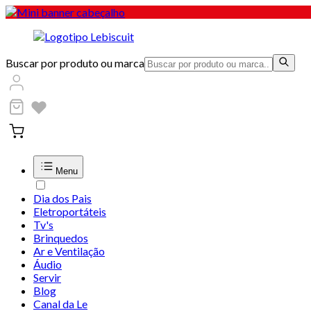
Buscar por produto ou marca
Menu
Dia dos Pais
Eletroportáteis
Tv's
Brinquedos
Ar e Ventilação
Áudio
Servir
Blog
Canal da Le