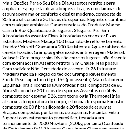
Mais Opções Para o Seu Dia a Dia Assentos retráteis para
ampliar o espaço e facilitar a limpeza; braços com lâminas de
espuma para maior conforto e design moderno, composta de
80 fibra siliconada e 20 flocos de espumas. Elegante e combina
com qualquer ambiente. Características do Produto: Marca:
Cama InBox Quantidade de lugares: 3 lugares Pés: Sim
Almofadas do assento: Fixas Almofadas do encosto: Fixas
Estrutura: Madeira Maciça 100 Eucalipto de reflorestamento
Tecido: Velusoft Gramatura 200 Resistente a água e rabisco de
caneta Fixação: Grampos galvanizados antiferrugem Material:
Velusoft Com braços: sim Divisão entre os lugares: não Assento
com extensão: sim Assento retrátil: Sim Chaise: Não possui
Com rodízios: Não Densidade do assento: D-26 Estrutura:
Madeira maciça Fixação do tecido: Grampo Revestimento:
Suede Peso suportado (kg): 165 (por assento) Material interno:
Espuma,Fibra siliconizada Almofadas fixas: compostas de 80
fibra siliconada e 20 flocos de espumas Assentos retráteis:
composto por espuma D26, com tecnologia Thermogel (não
absorve a temperatura do corpo) e lâmina de espuma Encosto:
composta de 80 fibra siliconada e 20 flocos de espumas
Braços: compostos por lâminas de espumas Percintas Extra
Support com esticamento pneumático, testada a um
tensionamento de 2000 Newtons (200kg por cinta) Conteúdo
da Embalagem: Sofá 3 lugares Cama Inbox Clean com assento