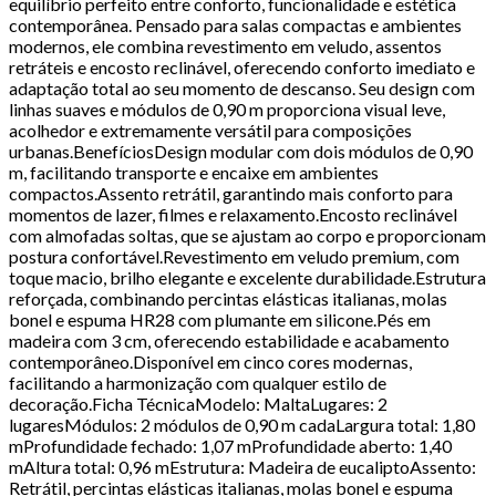
equilíbrio perfeito entre conforto, funcionalidade e estética
contemporânea. Pensado para salas compactas e ambientes
modernos, ele combina revestimento em veludo, assentos
retráteis e encosto reclinável, oferecendo conforto imediato e
adaptação total ao seu momento de descanso. Seu design com
linhas suaves e módulos de 0,90 m proporciona visual leve,
acolhedor e extremamente versátil para composições
urbanas.BenefíciosDesign modular com dois módulos de 0,90
m, facilitando transporte e encaixe em ambientes
compactos.Assento retrátil, garantindo mais conforto para
momentos de lazer, filmes e relaxamento.Encosto reclinável
com almofadas soltas, que se ajustam ao corpo e proporcionam
postura confortável.Revestimento em veludo premium, com
toque macio, brilho elegante e excelente durabilidade.Estrutura
reforçada, combinando percintas elásticas italianas, molas
bonel e espuma HR28 com plumante em silicone.Pés em
madeira com 3 cm, oferecendo estabilidade e acabamento
contemporâneo.Disponível em cinco cores modernas,
facilitando a harmonização com qualquer estilo de
decoração.Ficha TécnicaModelo: MaltaLugares: 2
lugaresMódulos: 2 módulos de 0,90 m cadaLargura total: 1,80
mProfundidade fechado: 1,07 mProfundidade aberto: 1,40
mAltura total: 0,96 mEstrutura: Madeira de eucaliptoAssento:
Retrátil, percintas elásticas italianas, molas bonel e espuma