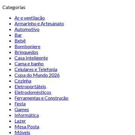
Categorias
Ar e ventilação
Armarinho e Artesanato
Automotivo
Bar
Bebê
Bomboniere
Brinquedos
Casa Inteligente
Cama e banho
Celulares e Telefonia
Copa do Mundo 2026
Cozinha
Eletroportáteis
Eletrodomésticos
Ferramentas e Construção
Festa
Games
Informática
Lazer
Mesa Posta
Móveis