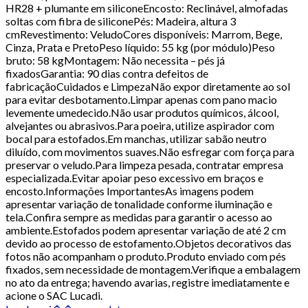
HR28 + plumante em siliconeEncosto: Reclinável, almofadas
soltas com fibra de siliconePés: Madeira, altura 3
cmRevestimento: VeludoCores disponíveis: Marrom, Bege,
Cinza, Prata e PretoPeso líquido: 55 kg (por módulo)Peso
bruto: 58 kgMontagem: Não necessita – pés já
fixadosGarantia: 90 dias contra defeitos de
fabricaçãoCuidados e LimpezaNão expor diretamente ao sol
para evitar desbotamento.Limpar apenas com pano macio
levemente umedecido.Não usar produtos químicos, álcool,
alvejantes ou abrasivos.Para poeira, utilize aspirador com
bocal para estofados.Em manchas, utilizar sabão neutro
diluído, com movimentos suaves.Não esfregar com força para
preservar o veludo.Para limpeza pesada, contratar empresa
especializada.Evitar apoiar peso excessivo em braços e
encosto.Informações ImportantesAs imagens podem
apresentar variação de tonalidade conforme iluminação e
tela.Confira sempre as medidas para garantir o acesso ao
ambiente.Estofados podem apresentar variação de até 2 cm
devido ao processo de estofamento.Objetos decorativos das
fotos não acompanham o produto.Produto enviado com pés
fixados, sem necessidade de montagem.Verifique a embalagem
no ato da entrega; havendo avarias, registre imediatamente e
acione o SAC Lucadi.