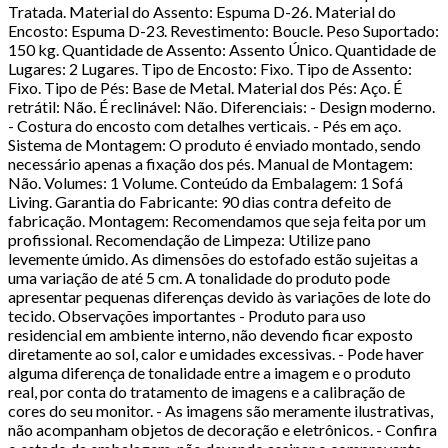
Tratada. Material do Assento: Espuma D-26. Material do
Encosto: Espuma D-23. Revestimento: Boucle. Peso Suportado:
150 kg. Quantidade de Assento: Assento Único. Quantidade de
Lugares: 2 Lugares. Tipo de Encosto: Fixo. Tipo de Assento:
Fixo. Tipo de Pés: Base de Metal. Material dos Pés: Aço. É
retrátil: Não. É reclinável: Não. Diferenciais: - Design moderno.
- Costura do encosto com detalhes verticais. - Pés em aço.
Sistema de Montagem: O produto é enviado montado, sendo
necessário apenas a fixação dos pés. Manual de Montagem:
Não. Volumes: 1 Volume. Conteúdo da Embalagem: 1 Sofá
Living. Garantia do Fabricante: 90 dias contra defeito de
fabricação. Montagem: Recomendamos que seja feita por um
profissional. Recomendação de Limpeza: Utilize pano
levemente úmido. As dimensões do estofado estão sujeitas a
uma variação de até 5 cm. A tonalidade do produto pode
apresentar pequenas diferenças devido às variações de lote do
tecido. Observações importantes - Produto para uso
residencial em ambiente interno, não devendo ficar exposto
diretamente ao sol, calor e umidades excessivas. - Pode haver
alguma diferença de tonalidade entre a imagem e o produto
real, por conta do tratamento de imagens e a calibração de
cores do seu monitor. - As imagens são meramente ilustrativas,
não acompanham objetos de decoração e eletrônicos. - Confira