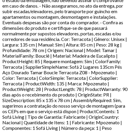
o estado da embalagem, não devendo assinar o comprovante
em caso de danos. - Não asseguramos, no ato da entrega, por
subir escadas/elevadores, pelo transporte por guincho em
apartamentos ou montagem, desmontagem e instalações.
Eventuais despesas são por conta do comprador. - Confira as
dimensões do produto e certifique-se de que passará
normalmente por supostos elevadores, portas, escadas e/ou
corredores de sua residência. Cor: Terracota | Gênero: Unisex |
Largura: 135 cm | Manual: Sim | Altura: 85 cm | Peso: 28 kg |
Profundidade: 78 cm | Origem: Nacional | Model: Tamar |
MaterialFamily: Bouclê | Material: Madeira de Eucalipto |
ProductHeight: 85 | Requere montagem: Sim | ColorFamily:
Terracota | SupplierSimpleName: Sofá 2 Lugares 135cm Pés
Aço Dourado Tamar Boucle Terracota Z08 - Mpozenato |
Color: Terracota | ColorSimple: Terracota | ColorSupplier:
Terracota | ProductWidth: 135 | Marca: Mpozenato |
ProductWeight: 28 | ProductLength: 78 | ProductWarranty: 90
dias após o recebimento do produto | OriginState: PR |
SizeDescription: 85 x 135 x 78 cm | AssemblyRequired: Sim,
sugerimos a contratação do nosso serviço de montagem (para
os CEPs em que o serviço está dispon | ProductContents: 1
Sofá Living | Tipo de Garantia: Fabricante | OriginCountry:
Nacional | Quantidade de Itens: 1 | Fabricante: Mpozenato |
Componentes: 1 Sofá Living | Número da peça: 1 | Peso