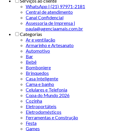
Serviços ao cliente
WhatsApp | (21) 97971-2181
Central de atendimento
Canal Confidencial
Assessoria de Imprensa |
paula@agenciaamais.com.br
Categorias
Ar e ventilação
Armarinho e Artesanato
Automotivo
Bar
Bebê
Bomboniere
Brinquedos
Casa Inteligente
Cama e banho
Celulares e Telefonia
Copa do Mundo 2026
Cozinha
Eletroportáteis
Eletrodomésticos
Ferramentas e Construção
Festa
Games