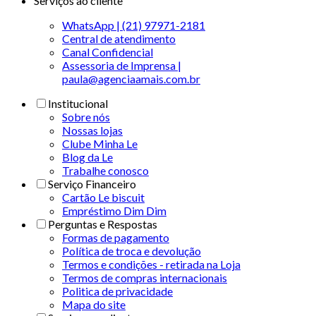
Serviços ao cliente
WhatsApp | (21) 97971-2181
Central de atendimento
Canal Confidencial
Assessoria de Imprensa |
paula@agenciaamais.com.br
Institucional
Sobre nós
Nossas lojas
Clube Minha Le
Blog da Le
Trabalhe conosco
Serviço Financeiro
Cartão Le biscuit
Empréstimo Dim Dim
Perguntas e Respostas
Formas de pagamento
Política de troca e devolução
Termos e condições - retirada na Loja
Termos de compras internacionais
Politica de privacidade
Mapa do site