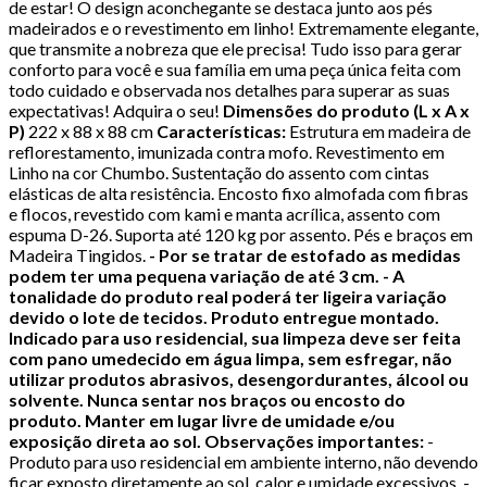
de estar! O design aconchegante se destaca junto aos pés
madeirados e o revestimento em linho! Extremamente elegante,
que transmite a nobreza que ele precisa! Tudo isso para gerar
conforto para você e sua família em uma peça única feita com
todo cuidado e observada nos detalhes para superar as suas
expectativas! Adquira o seu!
Dimensões do produto (L x A x
P)
222 x 88 x 88 cm
Características:
Estrutura em madeira de
reflorestamento, imunizada contra mofo. Revestimento em
Linho na cor Chumbo. Sustentação do assento com cintas
elásticas de alta resistência. Encosto fixo almofada com fibras
e flocos, revestido com kami e manta acrílica, assento com
espuma D-26. Suporta até 120 kg por assento. Pés e braços em
Madeira Tingidos.
- Por se tratar de estofado as medidas
podem ter uma pequena variação de até 3 cm.
- A
tonalidade do produto real poderá ter ligeira variação
devido o lote de tecidos.
Produto entregue montado.
Indicado para uso residencial, sua limpeza deve ser feita
com pano umedecido em água limpa, sem esfregar, não
utilizar produtos abrasivos, desengordurantes, álcool ou
solvente. Nunca sentar nos braços ou encosto do
produto.
Manter em lugar livre de umidade e/ou
exposição direta ao sol.
Observações importantes:
-
Produto para uso residencial em ambiente interno, não devendo
ficar exposto diretamente ao sol, calor e umidade excessivos. -