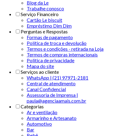
Blog da Le
Trabalhe conosco
Serviço Financeiro
Cartão Le biscuit
Empréstimo Dim Dim
Perguntas e Respostas
Formas de pagamento
Política de troca e devolução
Termos e condições - retirada na Loja
Termos de compras internacionais
Politica de privacidade
Mapa do site
Serviços ao cliente
WhatsApp | (21) 97971-2181
Central de atendimento
Canal Confidencial
Assessoria de Imprensa |
paula@agenciaamais.com.br
Categorias
Ar e ventilação
Armarinho e Artesanato
Automotivo
Bar
Bebê