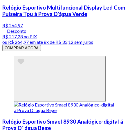
Relógio Esportivo Multifuncional Display Led Com
Pulseira Tpu à Prova D'água Verde
R$ 264,97
Desconto
R$ 217,28
no PIX
ou
R$ 264,97
em até
8x de R$ 33,12 sem juros
COMPRAR AGORA
Relógio Esportivo Smael 8930 Analógico-digital á
Prova D´ água Bege