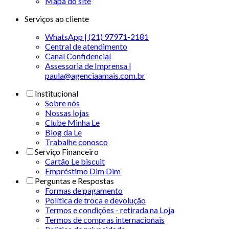
Mapa do site
Serviços ao cliente
WhatsApp | (21) 97971-2181
Central de atendimento
Canal Confidencial
Assessoria de Imprensa |
paula@agenciaamais.com.br
Institucional
Sobre nós
Nossas lojas
Clube Minha Le
Blog da Le
Trabalhe conosco
Serviço Financeiro
Cartão Le biscuit
Empréstimo Dim Dim
Perguntas e Respostas
Formas de pagamento
Política de troca e devolução
Termos e condições - retirada na Loja
Termos de compras internacionais