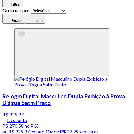
Filtrar
Ordernar por:
Grade
Lista
Relógio Digital Masculino Dupla Exibição à Prova
D'água 5atm Preto
R$ 329,97
Desconto
R$ 270,58
no PIX
ou
R$ 329,97
em até
10x de R$ 32,99 sem juros