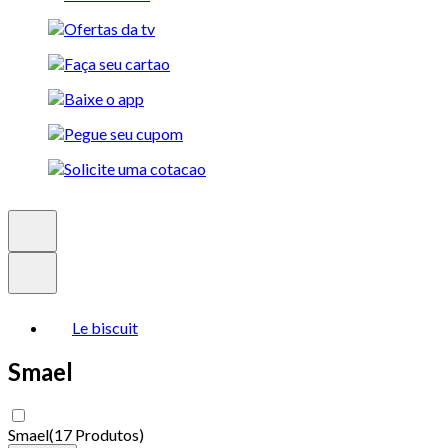
Le biscuit
Smael
Smael
(
17 Produtos
)