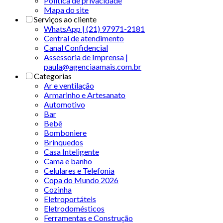
Politica de privacidade
Mapa do site
Serviços ao cliente
WhatsApp | (21) 97971-2181
Central de atendimento
Canal Confidencial
Assessoria de Imprensa |
paula@agenciaamais.com.br
Categorias
Ar e ventilação
Armarinho e Artesanato
Automotivo
Bar
Bebê
Bomboniere
Brinquedos
Casa Inteligente
Cama e banho
Celulares e Telefonia
Copa do Mundo 2026
Cozinha
Eletroportáteis
Eletrodomésticos
Ferramentas e Construção