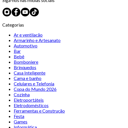
Siga-nos nas mídias sociais
Categorias
Ar e ventilação
Armarinho e Artesanato
Automotivo
Bar
Bebê
Bomboniere
Brinquedos
Casa Inteligente
Cama e banho
Celulares e Telefonia
Copa do Mundo 2026
Cozinha
Eletroportáteis
Eletrodomésticos
Ferramentas e Construção
Festa
Games
Informática