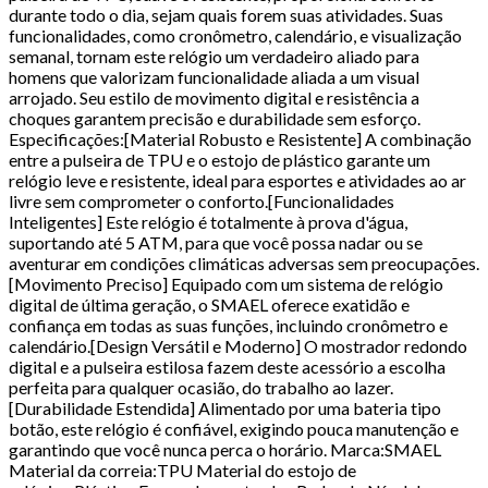
durante todo o dia, sejam quais forem suas atividades. Suas
funcionalidades, como cronômetro, calendário, e visualização
semanal, tornam este relógio um verdadeiro aliado para
homens que valorizam funcionalidade aliada a um visual
arrojado. Seu estilo de movimento digital e resistência a
choques garantem precisão e durabilidade sem esforço.
Especificações:[Material Robusto e Resistente] A combinação
entre a pulseira de TPU e o estojo de plástico garante um
relógio leve e resistente, ideal para esportes e atividades ao ar
livre sem comprometer o conforto.[Funcionalidades
Inteligentes] Este relógio é totalmente à prova d'água,
suportando até 5 ATM, para que você possa nadar ou se
aventurar em condições climáticas adversas sem preocupações.
[Movimento Preciso] Equipado com um sistema de relógio
digital de última geração, o SMAEL oferece exatidão e
confiança em todas as suas funções, incluindo cronômetro e
calendário.[Design Versátil e Moderno] O mostrador redondo
digital e a pulseira estilosa fazem deste acessório a escolha
perfeita para qualquer ocasião, do trabalho ao lazer.
[Durabilidade Estendida] Alimentado por uma bateria tipo
botão, este relógio é confiável, exigindo pouca manutenção e
garantindo que você nunca perca o horário. Marca:SMAEL
Material da correia:TPU Material do estojo de