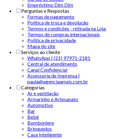
Empréstimo Dim Dim
Perguntas e Respostas
Formas de pagamento
Política de troca e devolução
Termos e condições - retirada na Loja
Termos de compras internacionais
Politica de privacidade
Mapa do site
Serviços ao cliente
WhatsApp | (21) 97971-2181
Central de atendimento
Canal Confidencial
Assessoria de Imprensa |
paula@agenciaamais.com.br
Categorias
Ar e ventilação
Armarinho e Artesanato
Automotivo
Bar
Bebê
Bomboniere
Brinquedos
Casa Inteligente