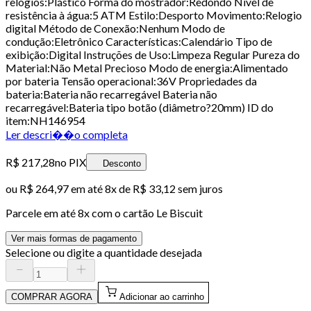
relógios:Plástico Forma do mostrador:Redondo Nível de
resistência à água:5 ATM Estilo:Desporto Movimento:Relogio
digital Método de Conexão:Nenhum Modo de
condução:Eletrônico Características:Calendário Tipo de
exibição:Digital Instruções de Uso:Limpeza Regular Pureza do
Material:Não Metal Precioso Modo de energia:Alimentado
por bateria Tensão operacional:36V Propriedades da
bateria:Bateria não recarregável Bateria não
recarregável:Bateria tipo botão (diâmetro?20mm) ID do
item:NH146954
Ler descri��o completa
R$ 217,28
no PIX
Desconto
ou
R$ 264,97
em até
8x de R$ 33,12 sem juros
Parcele em até
8
x com o cartão
Le Biscuit
Ver mais formas de pagamento
Selecione ou digite a quantidade desejada
COMPRAR AGORA
Adicionar ao carrinho