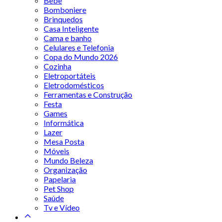
Bebê
Bomboniere
Brinquedos
Casa Inteligente
Cama e banho
Celulares e Telefonia
Copa do Mundo 2026
Cozinha
Eletroportáteis
Eletrodomésticos
Ferramentas e Construção
Festa
Games
Informática
Lazer
Mesa Posta
Móveis
Mundo Beleza
Organização
Papelaria
Pet Shop
Saúde
Tv e Vídeo