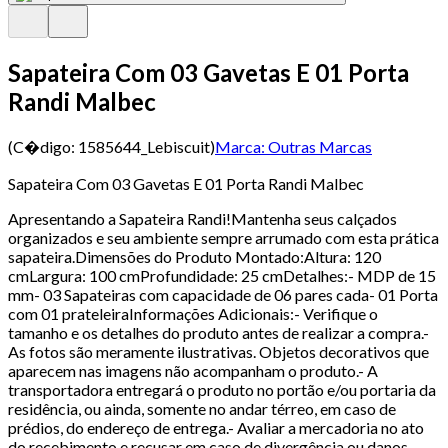
Sapateira Com 03 Gavetas E 01 Porta
Randi Malbec
(C�digo:
1585644_Lebiscuit
)
Marca:
Outras Marcas
Sapateira Com 03 Gavetas E 01 Porta Randi Malbec
Apresentando a Sapateira Randi!Mantenha seus calçados
organizados e seu ambiente sempre arrumado com esta prática
sapateira.Dimensões do Produto Montado:Altura: 120
cmLargura: 100 cmProfundidade: 25 cmDetalhes:- MDP de 15
mm- 03 Sapateiras com capacidade de 06 pares cada- 01 Porta
com 01 prateleiraInformações Adicionais:- Verifique o
tamanho e os detalhes do produto antes de realizar a compra.-
As fotos são meramente ilustrativas. Objetos decorativos que
aparecem nas imagens não acompanham o produto.- A
transportadora entregará o produto no portão e/ou portaria da
residência, ou ainda, somente no andar térreo, em caso de
prédios, do endereço de entrega.- Avaliar a mercadoria no ato
do recebimento e recusar em caso de divergência ou danos.