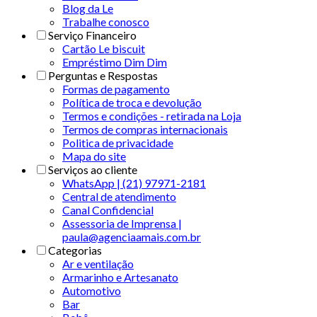
Blog da Le
Trabalhe conosco
Serviço Financeiro
Cartão Le biscuit
Empréstimo Dim Dim
Perguntas e Respostas
Formas de pagamento
Política de troca e devolução
Termos e condições - retirada na Loja
Termos de compras internacionais
Politica de privacidade
Mapa do site
Serviços ao cliente
WhatsApp | (21) 97971-2181
Central de atendimento
Canal Confidencial
Assessoria de Imprensa |
paula@agenciaamais.com.br
Categorias
Ar e ventilação
Armarinho e Artesanato
Automotivo
Bar