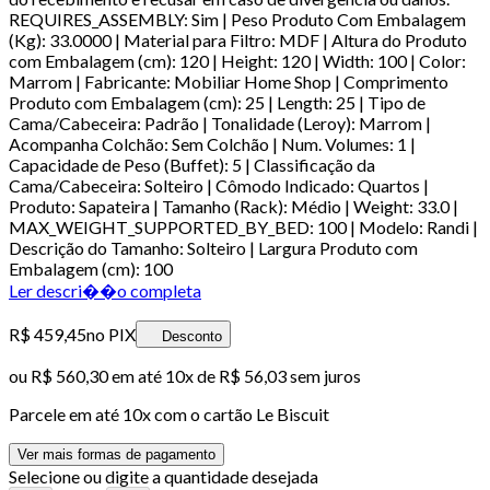
REQUIRES_ASSEMBLY: Sim | Peso Produto Com Embalagem
(Kg): 33.0000 | Material para Filtro: MDF | Altura do Produto
com Embalagem (cm): 120 | Height: 120 | Width: 100 | Color:
Marrom | Fabricante: Mobiliar Home Shop | Comprimento
Produto com Embalagem (cm): 25 | Length: 25 | Tipo de
Cama/Cabeceira: Padrão | Tonalidade (Leroy): Marrom |
Acompanha Colchão: Sem Colchão | Num. Volumes: 1 |
Capacidade de Peso (Buffet): 5 | Classificação da
Cama/Cabeceira: Solteiro | Cômodo Indicado: Quartos |
Produto: Sapateira | Tamanho (Rack): Médio | Weight: 33.0 |
MAX_WEIGHT_SUPPORTED_BY_BED: 100 | Modelo: Randi |
Descrição do Tamanho: Solteiro | Largura Produto com
Embalagem (cm): 100
Ler descri��o completa
R$ 459,45
no PIX
Desconto
ou
R$ 560,30
em até
10x de R$ 56,03 sem juros
Parcele em até
10
x com o cartão
Le Biscuit
Ver mais formas de pagamento
Selecione ou digite a quantidade desejada