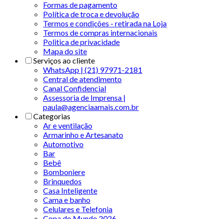
Formas de pagamento
Política de troca e devolução
Termos e condições - retirada na Loja
Termos de compras internacionais
Politica de privacidade
Mapa do site
Serviços ao cliente
WhatsApp | (21) 97971-2181
Central de atendimento
Canal Confidencial
Assessoria de Imprensa |
paula@agenciaamais.com.br
Categorias
Ar e ventilação
Armarinho e Artesanato
Automotivo
Bar
Bebê
Bomboniere
Brinquedos
Casa Inteligente
Cama e banho
Celulares e Telefonia
Copa do Mundo 2026