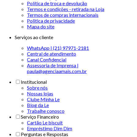
Política de troca e devolução
Termos e condições - retirada na Loja
Termos de compras internacionais
Politica de privacidade
Mapa do site
Serviços ao cliente
WhatsApp | (21) 97971-2181
Central de atendimento
Canal Confidencial
Assessoria de Imprensa |
paula@agenciaamais.com.br
Institucional
Sobre nós
Nossas lojas
Clube Minha Le
Blog da Le
Trabalhe conosco
Serviço Financeiro
Cartão Le biscuit
Empréstimo Dim Dim
Perguntas e Respostas