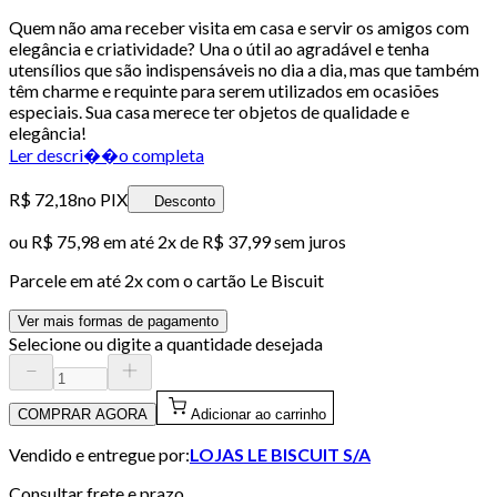
Quem não ama receber visita em casa e servir os amigos com
elegância e criatividade? Una o útil ao agradável e tenha
utensílios que são indispensáveis no dia a dia, mas que também
têm charme e requinte para serem utilizados em ocasiões
especiais. Sua casa merece ter objetos de qualidade e
elegância!
Ler descri��o completa
R$ 72,18
no PIX
Desconto
ou
R$ 75,98
em até
2x de R$ 37,99 sem juros
Parcele em até
2
x com o cartão
Le Biscuit
Ver mais formas de pagamento
Selecione ou digite a quantidade desejada
COMPRAR AGORA
Adicionar ao carrinho
Vendido e entregue por:
LOJAS LE BISCUIT S/A
Consultar frete e prazo