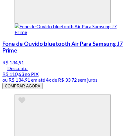
Fone de Ouvido bluetooth Air Para Samsung J7
Prime
R$ 134,91
Desconto
R$ 110,63
no PIX
ou
R$ 134,91
em até
4x de R$ 33,72 sem juros
COMPRAR AGORA