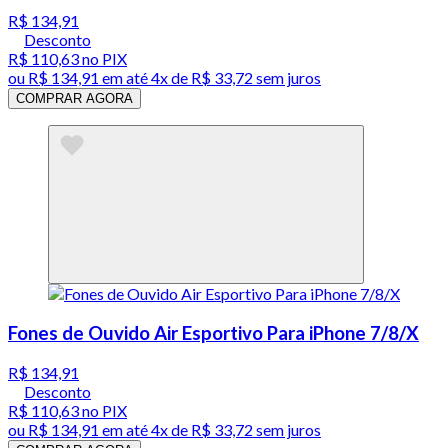
R$ 134,91
Desconto
R$ 110,63
no PIX
ou
R$ 134,91
em até
4x de R$ 33,72 sem juros
COMPRAR AGORA
Fones de Ouvido Air Esportivo Para iPhone 7/8/X
R$ 134,91
Desconto
R$ 110,63
no PIX
ou
R$ 134,91
em até
4x de R$ 33,72 sem juros