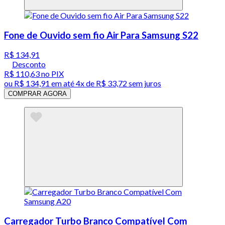
Fone de Ouvido sem fio Air Para Samsung S22
R$ 134,91
Desconto
R$ 110,63
no PIX
ou
R$ 134,91
em até
4x de R$ 33,72 sem juros
COMPRAR AGORA
Carregador Turbo Branco Compatível Com