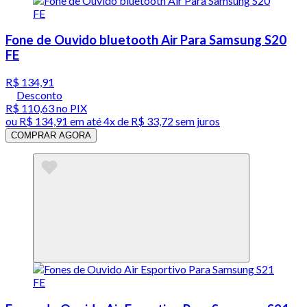
Fone de Ouvido bluetooth Air Para Samsung S20
FE
R$ 134,91
Desconto
R$ 110,63
no PIX
ou
R$ 134,91
em até
4x de R$ 33,72 sem juros
COMPRAR AGORA