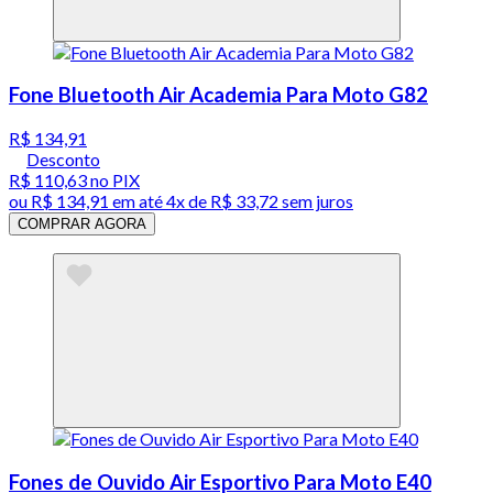
Fone Bluetooth Air Academia Para Moto G82
R$ 134,91
Desconto
R$ 110,63
no PIX
ou
R$ 134,91
em até
4x de R$ 33,72 sem juros
COMPRAR AGORA
Fones de Ouvido Air Esportivo Para Moto E40