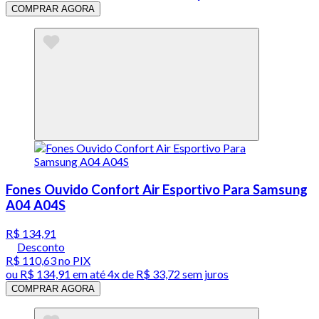
COMPRAR AGORA
Fones Ouvido Confort Air Esportivo Para Samsung
A04 A04S
R$ 134,91
Desconto
R$ 110,63
no PIX
ou
R$ 134,91
em até
4x de R$ 33,72 sem juros
COMPRAR AGORA