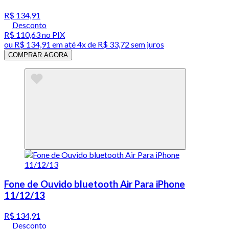
R$ 134,91
Desconto
R$ 110,63
no PIX
ou
R$ 134,91
em até
4x de R$ 33,72 sem juros
COMPRAR AGORA
Fone de Ouvido bluetooth Air Para iPhone
11/12/13
R$ 134,91
Desconto