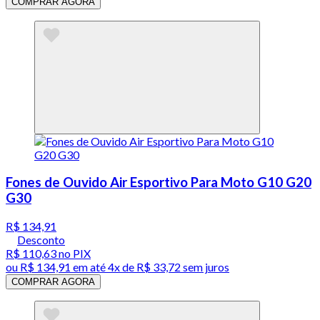
COMPRAR AGORA
Fones de Ouvido Air Esportivo Para Moto G10 G20
G30
R$ 134,91
Desconto
R$ 110,63
no PIX
ou
R$ 134,91
em até
4x de R$ 33,72 sem juros
COMPRAR AGORA