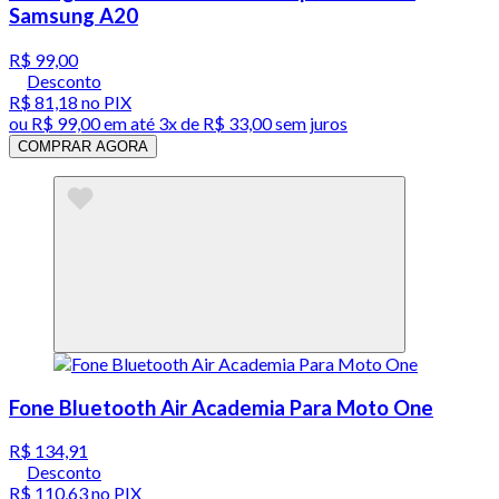
Samsung A20
R$ 99,00
Desconto
R$ 81,18
no PIX
ou
R$ 99,00
em até
3x de R$ 33,00 sem juros
COMPRAR AGORA
Fone Bluetooth Air Academia Para Moto One
R$ 134,91
Desconto
R$ 110,63
no PIX