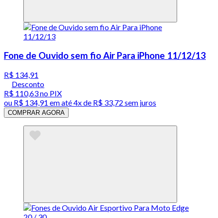
Fone de Ouvido sem fio Air Para iPhone 11/12/13
R$ 134,91
Desconto
R$ 110,63
no PIX
ou
R$ 134,91
em até
4x de R$ 33,72 sem juros
COMPRAR AGORA