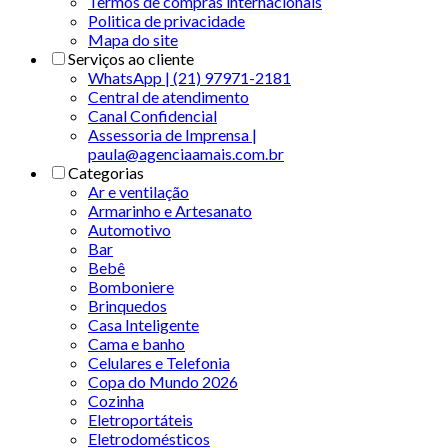
Termos de compras internacionais
Politica de privacidade
Mapa do site
Serviços ao cliente
WhatsApp | (21) 97971-2181
Central de atendimento
Canal Confidencial
Assessoria de Imprensa |
paula@agenciaamais.com.br
Categorias
Ar e ventilação
Armarinho e Artesanato
Automotivo
Bar
Bebê
Bomboniere
Brinquedos
Casa Inteligente
Cama e banho
Celulares e Telefonia
Copa do Mundo 2026
Cozinha
Eletroportáteis
Eletrodomésticos