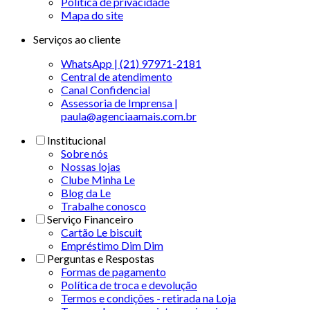
Politica de privacidade
Mapa do site
Serviços ao cliente
WhatsApp | (21) 97971-2181
Central de atendimento
Canal Confidencial
Assessoria de Imprensa |
paula@agenciaamais.com.br
Institucional
Sobre nós
Nossas lojas
Clube Minha Le
Blog da Le
Trabalhe conosco
Serviço Financeiro
Cartão Le biscuit
Empréstimo Dim Dim
Perguntas e Respostas
Formas de pagamento
Política de troca e devolução
Termos e condições - retirada na Loja