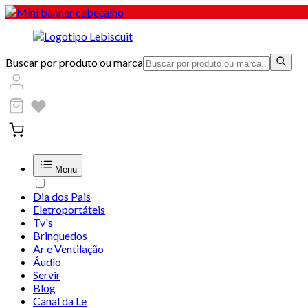
Buscar por produto ou marca
Menu
Dia dos Pais
Eletroportáteis
Tv's
Brinquedos
Ar e Ventilação
Áudio
Servir
Blog
Canal da Le