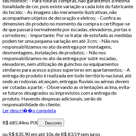
seu monitor; - Para futuras compras, não garantimos a mesma
tonalidade de cor, pois existe variação a cada lote do fabricante
do tecido; - As imagens são meramente ilustrativas, não
acompanham objetos de decoração e eletros; - Confira as
dimensões do produto no momento da compra e certifique-se
de que passará normalmente por escadas, elevadores, portas e
corredores; - Importante: Por se tratar de estofado as medidas
podem ter uma pequena variação em até 3 cm; - Não nos
responsabilizamos no ato da entrega por montagens,
desmontagens, instalações de produtos; - Não nos
responsabilizamos no ato da entrega por subir escadas,
elevadores, nem utilização de guinchos ou equipamentos
similares para acesso a pisos superiores em apartamentos; - A
entrega do produto é realizada em todo território nacional, até
onde as rodovias alcançam, entregas fluviais ou aéreas devem
ser cotadas a parte; - Observando as orientações acima, evita-
se futuros desagrados ou imprevistos com a entrega do
produto. Havendo despesas adicionais, serão de
responsabilidade do cliente;
Ler descri��o completa
R$ 685,44
no PIX
Desconto
ou
R$ 835,90
em até
10x de R$ 83,59 sem juros