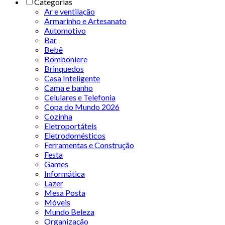
Categorias
Ar e ventilação
Armarinho e Artesanato
Automotivo
Bar
Bebê
Bomboniere
Brinquedos
Casa Inteligente
Cama e banho
Celulares e Telefonia
Copa do Mundo 2026
Cozinha
Eletroportáteis
Eletrodomésticos
Ferramentas e Construção
Festa
Games
Informática
Lazer
Mesa Posta
Móveis
Mundo Beleza
Organização