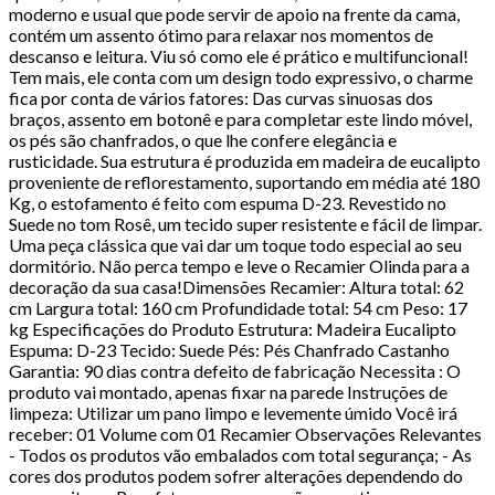
moderno e usual que pode servir de apoio na frente da cama,
contém um assento ótimo para relaxar nos momentos de
descanso e leitura. Viu só como ele é prático e multifuncional!
Tem mais, ele conta com um design todo expressivo, o charme
fica por conta de vários fatores: Das curvas sinuosas dos
braços, assento em botonê e para completar este lindo móvel,
os pés são chanfrados, o que lhe confere elegância e
rusticidade. Sua estrutura é produzida em madeira de eucalipto
proveniente de reflorestamento, suportando em média até 180
Kg, o estofamento é feito com espuma D-23. Revestido no
Suede no tom Rosê, um tecido super resistente e fácil de limpar.
Uma peça clássica que vai dar um toque todo especial ao seu
dormitório. Não perca tempo e leve o Recamier Olinda para a
decoração da sua casa!Dimensões Recamier: Altura total: 62
cm Largura total: 160 cm Profundidade total: 54 cm Peso: 17
kg Especificações do Produto Estrutura: Madeira Eucalipto
Espuma: D-23 Tecido: Suede Pés: Pés Chanfrado Castanho
Garantia: 90 dias contra defeito de fabricação Necessita : O
produto vai montado, apenas fixar na parede Instruções de
limpeza: Utilizar um pano limpo e levemente úmido Você irá
receber: 01 Volume com 01 Recamier Observações Relevantes
- Todos os produtos vão embalados com total segurança; - As
cores dos produtos podem sofrer alterações dependendo do