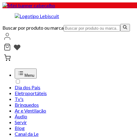
Buscar por produto ou marca
Menu
Dia dos Pais
Eletroportáteis
Tv's
Brinquedos
Ar e Ventilação
Áudio
Servir
Blog
Canal da Le