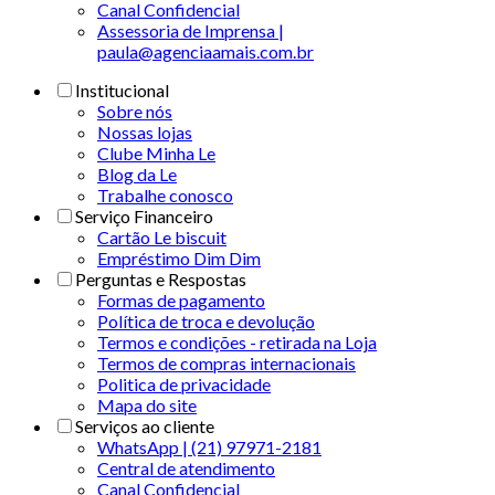
Canal Confidencial
Assessoria de Imprensa |
paula@agenciaamais.com.br
Institucional
Sobre nós
Nossas lojas
Clube Minha Le
Blog da Le
Trabalhe conosco
Serviço Financeiro
Cartão Le biscuit
Empréstimo Dim Dim
Perguntas e Respostas
Formas de pagamento
Política de troca e devolução
Termos e condições - retirada na Loja
Termos de compras internacionais
Politica de privacidade
Mapa do site
Serviços ao cliente
WhatsApp | (21) 97971-2181
Central de atendimento
Canal Confidencial