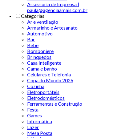
Assessoria de Imprensa |
paula@agenciaamais.com.br
Categorias
Ar e ventilação
Armarinho e Artesanato
Automotivo
Bar
Bebê
Bomboniere
Brinquedos
Casa Inteligente
Cama e banho
Celulares e Telefonia
Copa do Mundo 2026
Cozinha
Eletroportáteis
Eletrodomésticos
Ferramentas e Construção
Festa
Games
Informática
Lazer
Mesa Posta