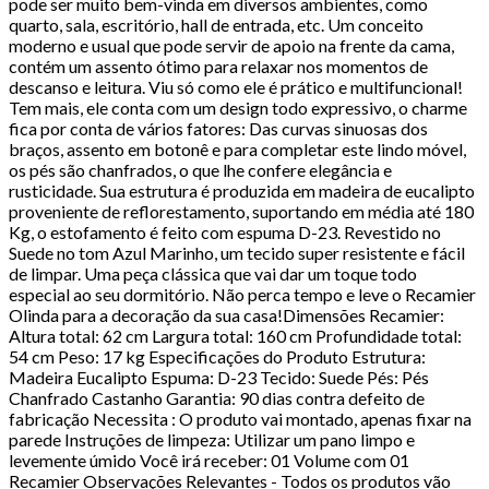
pode ser muito bem-vinda em diversos ambientes, como
quarto, sala, escritório, hall de entrada, etc. Um conceito
moderno e usual que pode servir de apoio na frente da cama,
contém um assento ótimo para relaxar nos momentos de
descanso e leitura. Viu só como ele é prático e multifuncional!
Tem mais, ele conta com um design todo expressivo, o charme
fica por conta de vários fatores: Das curvas sinuosas dos
braços, assento em botonê e para completar este lindo móvel,
os pés são chanfrados, o que lhe confere elegância e
rusticidade. Sua estrutura é produzida em madeira de eucalipto
proveniente de reflorestamento, suportando em média até 180
Kg, o estofamento é feito com espuma D-23. Revestido no
Suede no tom Azul Marinho, um tecido super resistente e fácil
de limpar. Uma peça clássica que vai dar um toque todo
especial ao seu dormitório. Não perca tempo e leve o Recamier
Olinda para a decoração da sua casa!Dimensões Recamier:
Altura total: 62 cm Largura total: 160 cm Profundidade total:
54 cm Peso: 17 kg Especificações do Produto Estrutura:
Madeira Eucalipto Espuma: D-23 Tecido: Suede Pés: Pés
Chanfrado Castanho Garantia: 90 dias contra defeito de
fabricação Necessita : O produto vai montado, apenas fixar na
parede Instruções de limpeza: Utilizar um pano limpo e
levemente úmido Você irá receber: 01 Volume com 01
Recamier Observações Relevantes - Todos os produtos vão