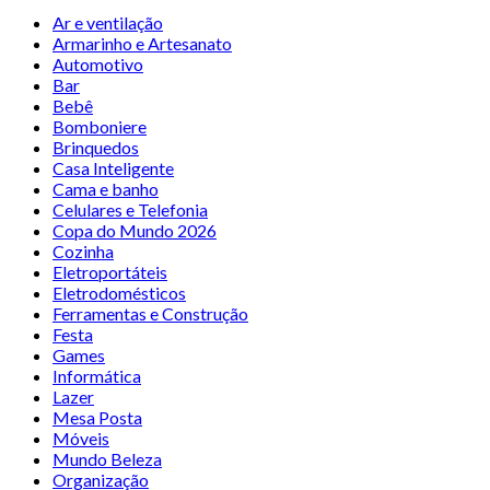
Ar e ventilação
Armarinho e Artesanato
Automotivo
Bar
Bebê
Bomboniere
Brinquedos
Casa Inteligente
Cama e banho
Celulares e Telefonia
Copa do Mundo 2026
Cozinha
Eletroportáteis
Eletrodomésticos
Ferramentas e Construção
Festa
Games
Informática
Lazer
Mesa Posta
Móveis
Mundo Beleza
Organização