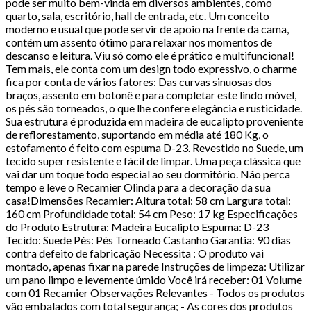
pode ser muito bem-vinda em diversos ambientes, como
quarto, sala, escritório, hall de entrada, etc. Um conceito
moderno e usual que pode servir de apoio na frente da cama,
contém um assento ótimo para relaxar nos momentos de
descanso e leitura. Viu só como ele é prático e multifuncional!
Tem mais, ele conta com um design todo expressivo, o charme
fica por conta de vários fatores: Das curvas sinuosas dos
braços, assento em botonê e para completar este lindo móvel,
os pés são torneados, o que lhe confere elegância e rusticidade.
Sua estrutura é produzida em madeira de eucalipto proveniente
de reflorestamento, suportando em média até 180 Kg, o
estofamento é feito com espuma D-23. Revestido no Suede, um
tecido super resistente e fácil de limpar. Uma peça clássica que
vai dar um toque todo especial ao seu dormitório. Não perca
tempo e leve o Recamier Olinda para a decoração da sua
casa!Dimensões Recamier: Altura total: 58 cm Largura total:
160 cm Profundidade total: 54 cm Peso: 17 kg Especificações
do Produto Estrutura: Madeira Eucalipto Espuma: D-23
Tecido: Suede Pés: Pés Torneado Castanho Garantia: 90 dias
contra defeito de fabricação Necessita : O produto vai
montado, apenas fixar na parede Instruções de limpeza: Utilizar
um pano limpo e levemente úmido Você irá receber: 01 Volume
com 01 Recamier Observações Relevantes - Todos os produtos
vão embalados com total segurança; - As cores dos produtos