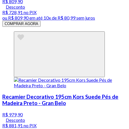
R$ 809,90
Desconto
R$ 728,91
no PIX
ou
R$ 809,90
em até
10x de R$ 80,99 sem juros
COMPRAR AGORA
Recamier Decorativo 195cm Kors Suede Pés de
Madeira Preto - Gran Belo
R$ 979,90
Desconto
R$ 881,91
no PIX