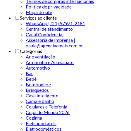
Termos de compras internacionais
Politica de privacidade
Mapa do site
Serviços ao cliente
WhatsApp | (21) 97971-2181
Central de atendimento
Canal Confidencial
Assessoria de Imprensa |
paula@agenciaamais.com.br
Categorias
Ar e ventilação
Armarinho e Artesanato
Automotivo
Bar
Bebê
Bomboniere
Brinquedos
Casa Inteligente
Cama e banho
Celulares e Telefonia
Copa do Mundo 2026
Cozinha
Eletroportáteis
Eletrodomésticos