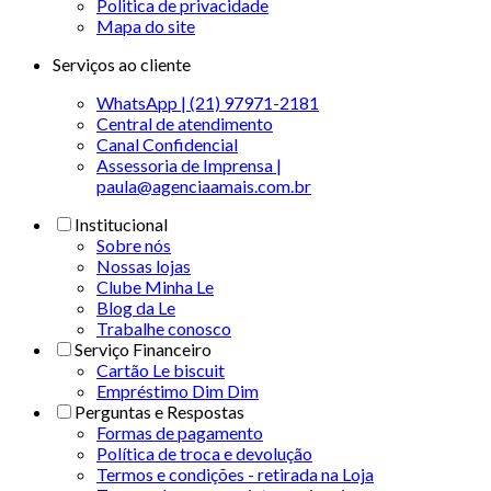
Politica de privacidade
Mapa do site
Serviços ao cliente
WhatsApp | (21) 97971-2181
Central de atendimento
Canal Confidencial
Assessoria de Imprensa |
paula@agenciaamais.com.br
Institucional
Sobre nós
Nossas lojas
Clube Minha Le
Blog da Le
Trabalhe conosco
Serviço Financeiro
Cartão Le biscuit
Empréstimo Dim Dim
Perguntas e Respostas
Formas de pagamento
Política de troca e devolução
Termos e condições - retirada na Loja