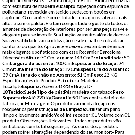
CapitonêDimensões: - Altura braço : 68 cm - Altura Produzida
com estrutura de madeira eucalipto, tapeçada com espuma de
poliuretano, revestida em tecido suede, com botões em
capitonê. O recamier é um estofado com apoios laterais mais
altos e sem espaldar. Ele tem conquistado o gosto de todos os
amantes de decoração de interiores, por ser uma peça suave e
elegante para se investir. Sua função vai muito além de decorar.
Sua versatilidade vai na utilização desde o hall de entrada ao
conforto do quarto. Aproveite e deixe o seu ambiente ainda
mais elegante e sofisticado com esse Recamier Barcelona.
Dimensões
Altura:
70 Cm
Largura:
148 Cm
Profundidade:
50
Cm
Largura do assento:
100 Cm
Espessura do Braço:
24
Cm
Altura interna do Braço:
19 Cm
Espessura do Assento:
39 Cm
Altura do chão ao Assento:
51 Cm
Peso:
22 KG
Especificações do Produto
Estrutura:
Madeira
Eucalipto
Espuma:
AssentoD-23 e Braço D-
18
Tecido:
Suede
Tipo de pés:
Pés madeira cor tabaco
Peso
Suportado:
Até 220 Kg
Garantia:
90 Dias contra defeito de
fabricação
Montagem:
O produto vai montado, apenas
rosquear os pés
Instruções de Limpeza:
Utilizar um pano
limpo e levemente úmido
Você irá receber:
01 Volume com 01
produto Observações Relevantes- Todos os produtos vão
embalados com total segurança;- As cores dos produtos
podem sofrer alterações dependendo do seu monitor;- Para