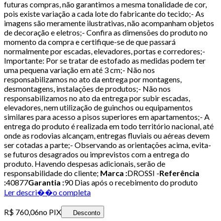
futuras compras, não garantimos a mesma tonalidade de cor,
pois existe variação a cada lote do fabricante do tecido;- As
imagens são meramente ilustrativas, não acompanham objetos
de decoração e eletros;- Confira as dimensões do produto no
momento da compra e certifique-se de que passará
normalmente por escadas, elevadores, portas e corredores;-
Importante: Por se tratar de estofado as medidas podem ter
uma pequena variação em até 3 cm;- Não nos
responsabilizamos no ato da entrega por montagens,
desmontagens, instalações de produtos;- Não nos
responsabilizamos no ato da entrega por subir escadas,
elevadores, nem utilização de guinchos ou equipamentos
similares para acesso a pisos superiores em apartamentos;- A
entrega do produto é realizada em todo território nacional, até
onde as rodovias alcançam, entregas fluviais ou aéreas devem
ser cotadas a parte;- Observando as orientações acima, evita-
se futuros desagrados ou imprevistos com a entrega do
produto. Havendo despesas adicionais, serão de
responsabilidade do cliente;
Marca :
DROSSI -
Referência
:
40877
Garantia :
90 Dias após o recebimento do produto
Ler descri��o completa
R$ 760,06
no PIX
Desconto