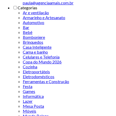
paula@agenciaamais.com.br
Categorias
Ar e ventilação
Armarinho e Artesanato
Automotivo
Bar
Bebê
Bomboniere
Brinquedos
Casa Inteligente
Cama e banho
Celulares e Telefonia
Copa do Mundo 2026
Cozinha
Eletroportáteis
Eletrodomésticos
Ferramentas e Construção
Festa
Games
Informática
Lazer
Mesa Posta
Móveis
Mundo Beleza