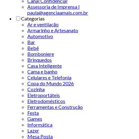
Canal Confidencial
Assessoria de Imprensa |
paula@agenciaamais.com.br
Categorias
Ar e ventilação
Armarinho e Artesanato
Automotivo
Bar
Bebê
Bomboniere
Brinquedos
Casa Inteligente
Cama e banho
Celulares e Telefonia
Copa do Mundo 2026
Cozinha
Eletroportáteis
Eletrodomésticos
Ferramentas e Construção
Festa
Games
Informática
Lazer
Mesa Posta