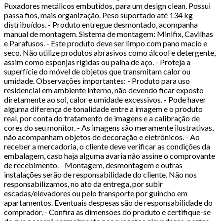
Puxadores metálicos embutidos, para um design clean. Possui
passa fios, mais organização. Peso suportado até 134 kg
distribuídos. - Produto entregue desmontado, acompanha
manual de montagem. Sistema de montagem: Minifix, Cavilhas
e Parafusos. - Este produto deve ser limpo com pano macio e
seco. Não utilize produtos abrasivos como álcool e detergente,
assim como esponjas rígidas ou palha de aço. - Proteja a
superfície do móvel de objetos que transmitam calor ou
umidade. Observações importantes: - Produto para uso
residencial em ambiente interno, não devendo ficar exposto
diretamente ao sol, calor e umidade excessivos. - Pode haver
alguma diferença de tonalidade entre a imagem e o produto
real, por conta do tratamento de imagens e a calibração de
cores do seu monitor. - As imagens são meramente ilustrativas,
não acompanham objetos de decoração e eletrônicos. - Ao
receber a mercadoria, o cliente deve verificar as condições da
embalagem, caso haja alguma avaria não assine o comprovante
de recebimento. - Montagem, desmontagem e outras
instalações serão de responsabilidade do cliente. Não nos
responsabilizamos, no ato da entrega, por subir
escadas/elevadores ou pelo transporte por guincho em
apartamentos. Eventuais despesas são de responsabilidade do
comprador. - Confira as dimensões do produto e certifique-se