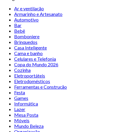
Ar e ventilação
Armarinho e Artesanato
Automotivo
Bar
Bebê
Bomboniere
Brinquedos
Casa Inteligente
Cama e banho
Celulares e Telefonia
Copa do Mundo 2026
Cozinha
Eletroportáteis
Eletrodomésticos
Ferramentas e Construção
Festa
Games
Informática
Lazer
Mesa Posta
Móveis
Mundo Beleza
Organização