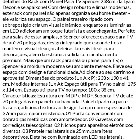
detalhes do Rack com Painel Para TV Spencer 238cm, da Lyam
Decor, e se apaixone! Com design robusto e linhas modernas,
este rack com painel não apenas organiza seu home theater -
ele valoriza seu espaço. O painel traseiro ripado com
sobreposição cria um visual dinâmico, enquanto as luminárias
em LED adicionam um toque futurista e aconchegante. Perfeito
para salas de estar amplas, o Spencer oferece: espaço para TV
de até 70 polegadas, design integrado que esconde fios e
mantém o visual clean, prateleiras laterais ideais para
decorações, além da estrutura sólida com acabamento
premium. Mais que um rack para sala ou painel para TV, o
Spencer é a moldura moderna seu ambiente merece. Eleve seu
espaço com design e funcionalidade.Adicione ao seu carrinho e
aproveite! Dimensões do produto (L x A x P): 238 x 198 x 41
cm. Medidas internas (L x A): Espaço útil para TV no painel: 175
x 114 cm. Espaço útil para TV no tampo: 180 x 38 cm.
Características: Estrutura em MDP e MDF. Suporta TV de até
70 polegadas no painel e na bancada. Painel ripado na parte
traseira, adiciona textura ao design. Tampo com espessura de
37mm para maior resistência. 01 Porta convencional com
dobradiças metálicas com amortededor. 02 Gavetas com
corrediças telescópicas. 02 Nichos para aparelhos eletrônicos
diversos. 03 Prateleiras laterais de 25mm, para itens
decorativos. Detalhe com iluminação em LED nas laterais.