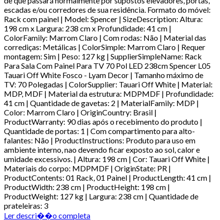
de que passará normalmente por supostos elevadores, portas,
escadas e/ou corredores de sua residência. Formato do móvel:
Rack com painel | Model: Spencer | SizeDescription: Altura:
198 cm x Largura: 238 cm x Profundidade: 41 cm |
ColorFamily: Marrom Claro | Com rodas: Não | Material das
corrediças: Metálicas | ColorSimple: Marrom Claro | Requer
montagem: Sim | Peso: 127 kg | SupplierSimpleName: Rack
Para Sala Com Painel Para TV 70 Pol LED 238cm Spencer L05
Tauari Off White Fosco - Lyam Decor | Tamanho máximo de
TV: 70 Polegadas | ColorSupplier: Tauari Off White | Material:
MDP, MDF | Material da estrutura: MDPMDF | Profundidade:
41 cm | Quantidade de gavetas: 2 | MaterialFamily: MDP |
Color: Marrom Claro | OriginCountry: Brasil |
ProductWarranty: 90 dias após o recebimento do produto |
Quantidade de portas: 1 | Com compartimento para alto-
falantes: Não | ProductInstructions: Produto para uso em
ambiente interno, nao devendo ficar exposto ao sol, calor e
umidade excessivos. | Altura: 198 cm | Cor: Tauari Off White |
Materiais do corpo: MDPMDF | OriginState: PR |
ProductContents: 01 Rack, 01 Painel | ProductLength: 41 cm |
ProductWidth: 238 cm | ProductHeight: 198 cm |
ProductWeight: 127 kg | Largura: 238 cm | Quantidade de
prateleiras: 3
Ler descri��o completa