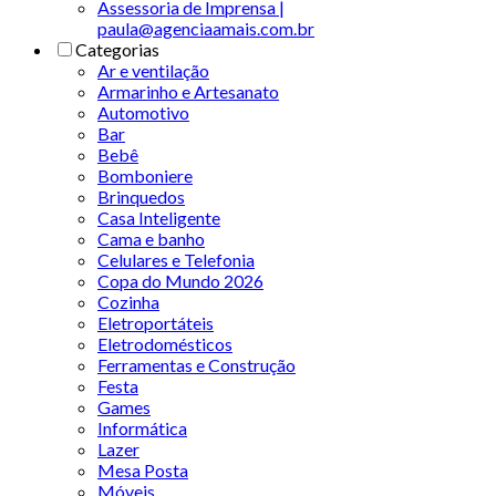
Assessoria de Imprensa |
paula@agenciaamais.com.br
Categorias
Ar e ventilação
Armarinho e Artesanato
Automotivo
Bar
Bebê
Bomboniere
Brinquedos
Casa Inteligente
Cama e banho
Celulares e Telefonia
Copa do Mundo 2026
Cozinha
Eletroportáteis
Eletrodomésticos
Ferramentas e Construção
Festa
Games
Informática
Lazer
Mesa Posta
Móveis