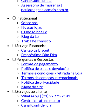
Canal Confidencial
Assessoria de Imprensa |
paula@agenciaamais.com.br
Institucional
Sobre nós
Nossas lojas
Clube Minha Le
Blog da Le
Trabalhe conosco
Serviço Financeiro
Cartão Le biscuit
Empréstimo Dim Dim
Perguntas e Respostas
Formas de pagamento
Política de troca e devolução
Termos e condições - retirada na Loja
Termos de compras internacionais
Politica de privacidade
Mapa do site
Serviços ao cliente
WhatsApp | (21) 97971-2181
Central de atendimento
Canal Confidencial