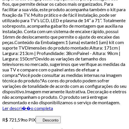
fios, que permite deixar os cabos mais organizados. Para
facilitar a sua vida, este produto acompanha também o kit para
fixação da TV. Muito prático e de fácil instalação, pode ser
utilizado para TV’s LCD, LED e plasma de 14” a 71”. Totalmente
sobreposto, acompanha gabarito de montagem que auxilia na
instalação. Conta com um sistema de encaixe rápido, possui
16mm de deslocamento que permite o ajuste do encaixe das
peças.Conteúdo da Embalagem:1 (uma) estante1 (um) kit com
suporte TVDimensões do produto montado:Altura: 171cm |
Largura: 213cm | Profundidade: 38cmPainel - Altura: 98cm |
Largura: 150cm*Devido as variações de tamanho dos
televisores no mercado, sugerimos que verifique as medidas da
sua TV e compare com o painel antes de efetuar a
compra.*Você pode consultar as medidas internas na imagem
técnica do produto.*As cores do produto podem sofrer
variações de tonalidade de acordo com as configurações do seu
dispositivo.Imagem meramente ilustrativa. Decoração e eletros
não acompanham o produto. O produto será entregue
desmontado e não disponibilizamos o serviço de montagem.
Ler descri��o completa
R$ 721,59
no PIX
Desconto