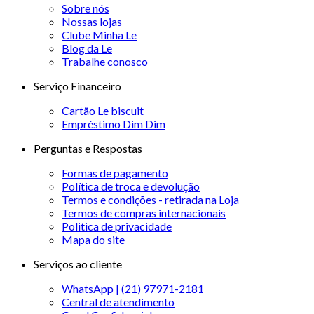
Sobre nós
Nossas lojas
Clube Minha Le
Blog da Le
Trabalhe conosco
Serviço Financeiro
Cartão Le biscuit
Empréstimo Dim Dim
Perguntas e Respostas
Formas de pagamento
Política de troca e devolução
Termos e condições - retirada na Loja
Termos de compras internacionais
Politica de privacidade
Mapa do site
Serviços ao cliente
WhatsApp | (21) 97971-2181
Central de atendimento