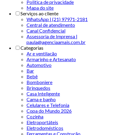
Politica de privacidade
Mapa do site
Serviços ao cliente
WhatsApp | (21) 97971-2181
Central de atendimento
Canal Confidencial
Assessoria de Imprensa |
paula@agenciaamais.com.br
Categorias
Ar e ventilação
Armarinho e Artesanato
Automotivo
Bar
Bebê
Bomboniere
Brinquedos
Casa Inteligente
Cama e banho
Celulares e Telefonia
Copa do Mundo 2026
Cozinha
Eletroportáteis
Eletrodomésticos
Ferramentas e Construção