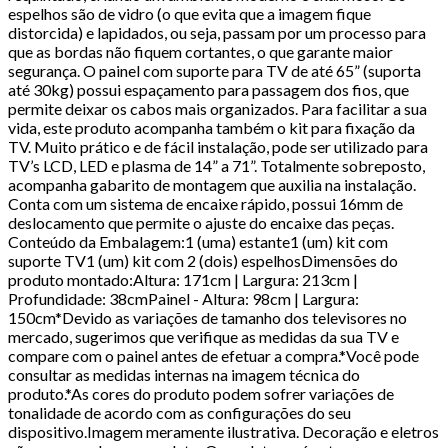
espelhos são de vidro (o que evita que a imagem fique
distorcida) e lapidados, ou seja, passam por um processo para
que as bordas não fiquem cortantes, o que garante maior
segurança. O painel com suporte para TV de até 65” (suporta
até 30kg) possui espaçamento para passagem dos fios, que
permite deixar os cabos mais organizados. Para facilitar a sua
vida, este produto acompanha também o kit para fixação da
TV. Muito prático e de fácil instalação, pode ser utilizado para
TV’s LCD, LED e plasma de 14” a 71”. Totalmente sobreposto,
acompanha gabarito de montagem que auxilia na instalação.
Conta com um sistema de encaixe rápido, possui 16mm de
deslocamento que permite o ajuste do encaixe das peças.
Conteúdo da Embalagem:1 (uma) estante1 (um) kit com
suporte TV1 (um) kit com 2 (dois) espelhosDimensões do
produto montado:Altura: 171cm | Largura: 213cm |
Profundidade: 38cmPainel - Altura: 98cm | Largura:
150cm*Devido as variações de tamanho dos televisores no
mercado, sugerimos que verifique as medidas da sua TV e
compare com o painel antes de efetuar a compra.*Você pode
consultar as medidas internas na imagem técnica do
produto.*As cores do produto podem sofrer variações de
tonalidade de acordo com as configurações do seu
dispositivo.Imagem meramente ilustrativa. Decoração e eletros