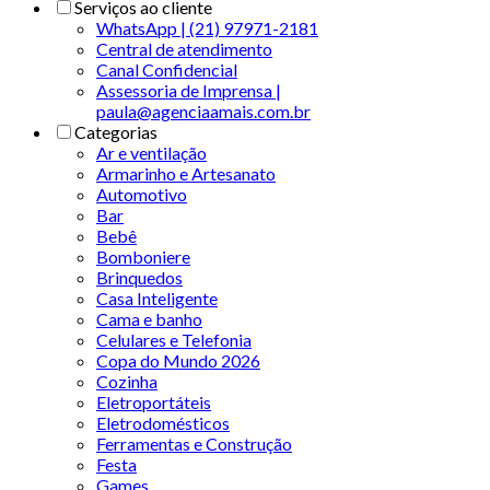
Serviços ao cliente
WhatsApp | (21) 97971-2181
Central de atendimento
Canal Confidencial
Assessoria de Imprensa |
paula@agenciaamais.com.br
Categorias
Ar e ventilação
Armarinho e Artesanato
Automotivo
Bar
Bebê
Bomboniere
Brinquedos
Casa Inteligente
Cama e banho
Celulares e Telefonia
Copa do Mundo 2026
Cozinha
Eletroportáteis
Eletrodomésticos
Ferramentas e Construção
Festa
Games