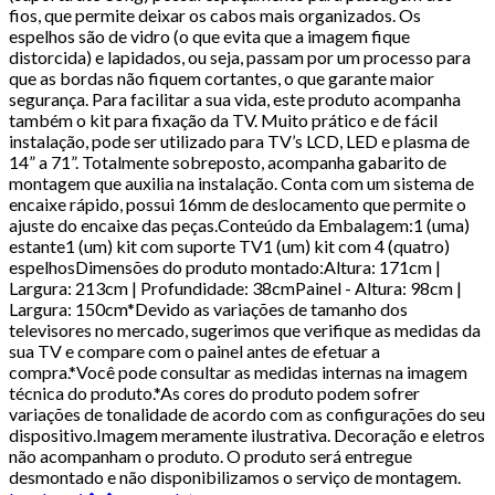
fios, que permite deixar os cabos mais organizados. Os
espelhos são de vidro (o que evita que a imagem fique
distorcida) e lapidados, ou seja, passam por um processo para
que as bordas não fiquem cortantes, o que garante maior
segurança. Para facilitar a sua vida, este produto acompanha
também o kit para fixação da TV. Muito prático e de fácil
instalação, pode ser utilizado para TV’s LCD, LED e plasma de
14” a 71”. Totalmente sobreposto, acompanha gabarito de
montagem que auxilia na instalação. Conta com um sistema de
encaixe rápido, possui 16mm de deslocamento que permite o
ajuste do encaixe das peças.Conteúdo da Embalagem:1 (uma)
estante1 (um) kit com suporte TV1 (um) kit com 4 (quatro)
espelhosDimensões do produto montado:Altura: 171cm |
Largura: 213cm | Profundidade: 38cmPainel - Altura: 98cm |
Largura: 150cm*Devido as variações de tamanho dos
televisores no mercado, sugerimos que verifique as medidas da
sua TV e compare com o painel antes de efetuar a
compra.*Você pode consultar as medidas internas na imagem
técnica do produto.*As cores do produto podem sofrer
variações de tonalidade de acordo com as configurações do seu
dispositivo.Imagem meramente ilustrativa. Decoração e eletros
não acompanham o produto. O produto será entregue
desmontado e não disponibilizamos o serviço de montagem.