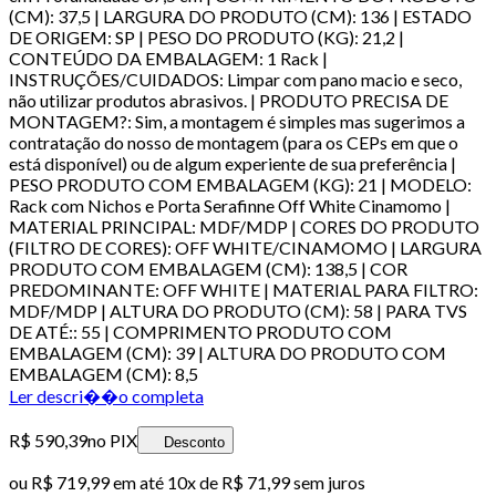
(CM): 37,5 | LARGURA DO PRODUTO (CM): 136 | ESTADO
DE ORIGEM: SP | PESO DO PRODUTO (KG): 21,2 |
CONTEÚDO DA EMBALAGEM: 1 Rack |
INSTRUÇÕES/CUIDADOS: Limpar com pano macio e seco,
não utilizar produtos abrasivos. | PRODUTO PRECISA DE
MONTAGEM?: Sim, a montagem é simples mas sugerimos a
contratação do nosso de montagem (para os CEPs em que o
está disponível) ou de algum experiente de sua preferência |
PESO PRODUTO COM EMBALAGEM (KG): 21 | MODELO:
Rack com Nichos e Porta Serafinne Off White Cinamomo |
MATERIAL PRINCIPAL: MDF/MDP | CORES DO PRODUTO
(FILTRO DE CORES): OFF WHITE/CINAMOMO | LARGURA
PRODUTO COM EMBALAGEM (CM): 138,5 | COR
PREDOMINANTE: OFF WHITE | MATERIAL PARA FILTRO:
MDF/MDP | ALTURA DO PRODUTO (CM): 58 | PARA TVS
DE ATÉ:: 55 | COMPRIMENTO PRODUTO COM
EMBALAGEM (CM): 39 | ALTURA DO PRODUTO COM
EMBALAGEM (CM): 8,5
Ler descri��o completa
R$ 590,39
no PIX
Desconto
ou
R$ 719,99
em até
10x de R$ 71,99 sem juros