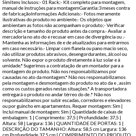
SimItens Inclusos:- 01 Rack;- Kit completo para montagem,
manual de instruções para montagemGarantia:3 meses contra
de fabricaçãoInformações Adicionais:- Fotos meramente
ilustrativas do produto no ambiente.- Os objetos que
ambientam as fotos não acompanham o produto;- Verificar
descrição e tamanho do produto antes da compra.- Avaliar a
mercadoria no ato do e recusar em caso de divergência ou .-
Mantenha as informações de e de atualizados para entrarmos
em caso necessário.- Limpar com flanela ou pano macio seco,
não utilizar produtos abrasivos, desengordurantes, álcool ou
solvente. Não expor o produto diretamente à luz solar e à
umidade.* Sugerimos a contratação de um montador para a
montagem do produto. Não nos responsabilizamos por
causadas no ato da montagem.* Não nos responsabilizamos
pela montagem e desmontagem do produto no ato da e , assim
como os custos gerados nestas situações.* A transportadora
entregará o produto no andar térreo do de .* Não nos
responsabilizamos por subir escadas, corredores e elevadores
ou por guincho em apartamentos. Requer montagem: Sim |
Inclui manual de montagem: Sim | Quantidade de caixas de
embalagem: 1 | Comprimento: 37,5 | Profundidade: 37,5 |
Altura: 58 | Largura: 136 | QUANTIDADE DE PORTAS: 1 |
DESCRIÇÃO DO TAMANHO: Altura: 58,5 cm Largura: 136
cm Profundidade 37,5 cm | COMPRIMENTO DO PRODUTO