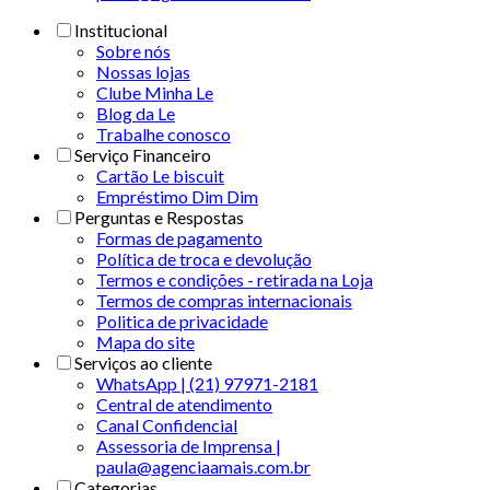
Institucional
Sobre nós
Nossas lojas
Clube Minha Le
Blog da Le
Trabalhe conosco
Serviço Financeiro
Cartão Le biscuit
Empréstimo Dim Dim
Perguntas e Respostas
Formas de pagamento
Política de troca e devolução
Termos e condições - retirada na Loja
Termos de compras internacionais
Politica de privacidade
Mapa do site
Serviços ao cliente
WhatsApp | (21) 97971-2181
Central de atendimento
Canal Confidencial
Assessoria de Imprensa |
paula@agenciaamais.com.br
Categorias