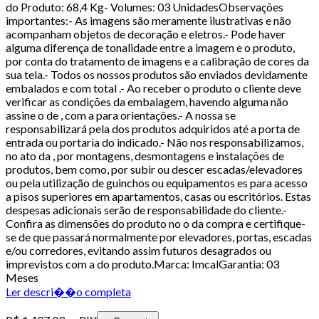
do Produto: 68,4 Kg- Volumes: 03 UnidadesObservações
importantes:- As imagens são meramente ilustrativas e não
acompanham objetos de decoração e eletros.- Pode haver
alguma diferença de tonalidade entre a imagem e o produto,
por conta do tratamento de imagens e a calibração de cores da
sua tela.- Todos os nossos produtos são enviados devidamente
embalados e com total .- Ao receber o produto o cliente deve
verificar as condições da embalagem, havendo alguma não
assine o de , com a para orientações.- A nossa se
responsabilizará pela dos produtos adquiridos até a porta de
entrada ou portaria do indicado.- Não nos responsabilizamos,
no ato da , por montagens, desmontagens e instalações de
produtos, bem como, por subir ou descer escadas/elevadores
ou pela utilização de guinchos ou equipamentos es para acesso
a pisos superiores em apartamentos, casas ou escritórios. Estas
despesas adicionais serão de responsabilidade do cliente.-
Confira as dimensões do produto no o da compra e certifique-
se de que passará normalmente por elevadores, portas, escadas
e/ou corredores, evitando assim futuros desagrados ou
imprevistos com a do produto.Marca: ImcalGarantia: 03
Meses
Ler descri��o completa