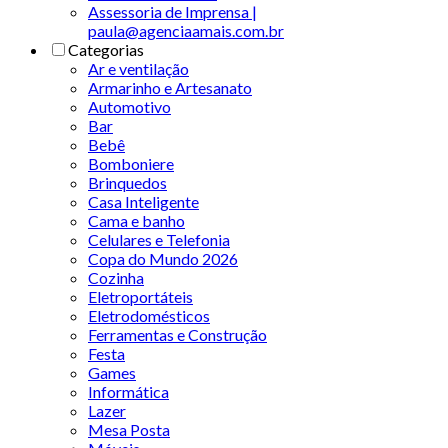
Assessoria de Imprensa |
paula@agenciaamais.com.br
Categorias
Ar e ventilação
Armarinho e Artesanato
Automotivo
Bar
Bebê
Bomboniere
Brinquedos
Casa Inteligente
Cama e banho
Celulares e Telefonia
Copa do Mundo 2026
Cozinha
Eletroportáteis
Eletrodomésticos
Ferramentas e Construção
Festa
Games
Informática
Lazer
Mesa Posta