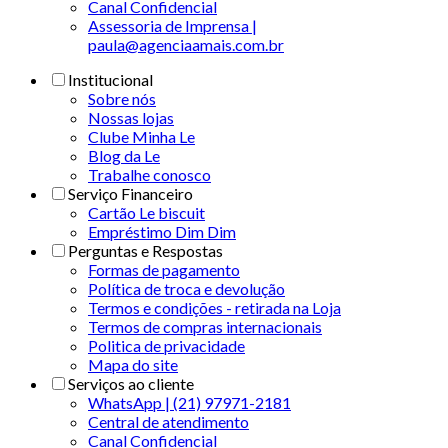
Canal Confidencial
Assessoria de Imprensa |
paula@agenciaamais.com.br
Institucional
Sobre nós
Nossas lojas
Clube Minha Le
Blog da Le
Trabalhe conosco
Serviço Financeiro
Cartão Le biscuit
Empréstimo Dim Dim
Perguntas e Respostas
Formas de pagamento
Política de troca e devolução
Termos e condições - retirada na Loja
Termos de compras internacionais
Politica de privacidade
Mapa do site
Serviços ao cliente
WhatsApp | (21) 97971-2181
Central de atendimento
Canal Confidencial