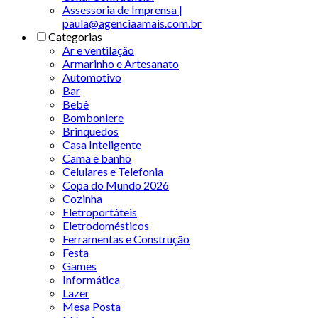
Assessoria de Imprensa |
paula@agenciaamais.com.br
Categorias
Ar e ventilação
Armarinho e Artesanato
Automotivo
Bar
Bebê
Bomboniere
Brinquedos
Casa Inteligente
Cama e banho
Celulares e Telefonia
Copa do Mundo 2026
Cozinha
Eletroportáteis
Eletrodomésticos
Ferramentas e Construção
Festa
Games
Informática
Lazer
Mesa Posta