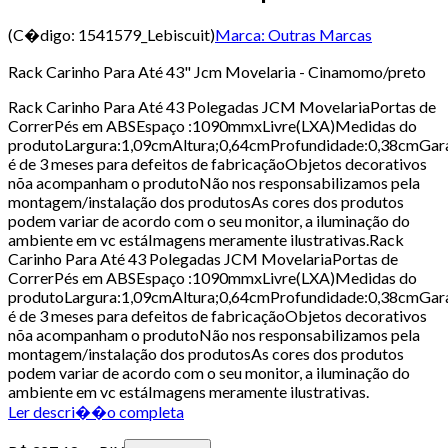
(C�digo:
1541579_Lebiscuit
)
Marca:
Outras Marcas
Rack Carinho Para Até 43" Jcm Movelaria - Cinamomo/preto
Rack Carinho Para Até 43 Polegadas JCM MovelariaPortas de
CorrerPés em ABSEspaço :1090mmxLivre(LXA)Medidas do
produtoLargura:1,09cmAltura;0,64cmProfundidade:0,38cmGar
é de 3 meses para defeitos de fabricaçãoObjetos decorativos
nõa acompanham o produtoNão nos responsabilizamos pela
montagem/instalação dos produtosAs cores dos produtos
podem variar de acordo com o seu monitor, a iluminação do
ambiente em vc estáImagens meramente ilustrativas.Rack
Carinho Para Até 43 Polegadas JCM MovelariaPortas de
CorrerPés em ABSEspaço :1090mmxLivre(LXA)Medidas do
produtoLargura:1,09cmAltura;0,64cmProfundidade:0,38cmGar
é de 3 meses para defeitos de fabricaçãoObjetos decorativos
nõa acompanham o produtoNão nos responsabilizamos pela
montagem/instalação dos produtosAs cores dos produtos
podem variar de acordo com o seu monitor, a iluminação do
ambiente em vc estáImagens meramente ilustrativas.
Ler descri��o completa