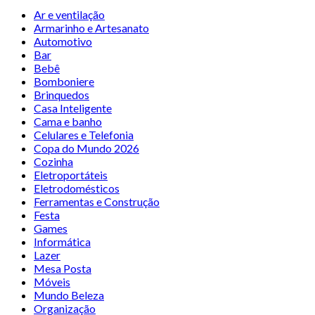
Ar e ventilação
Armarinho e Artesanato
Automotivo
Bar
Bebê
Bomboniere
Brinquedos
Casa Inteligente
Cama e banho
Celulares e Telefonia
Copa do Mundo 2026
Cozinha
Eletroportáteis
Eletrodomésticos
Ferramentas e Construção
Festa
Games
Informática
Lazer
Mesa Posta
Móveis
Mundo Beleza
Organização