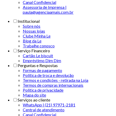
Canal Confidencial
Assessoria de Imprensa |
paula@agenciaamais.com.br
Institucional
Sobre nós
Nossas lojas
Clube Minha Le
Blog da Le
Trabalhe conosco
Serviço Financeiro
Cartão Le biscuit
Empréstimo Dim Dim
Perguntas e Respostas
Formas de pagamento
Política de troca e devolução
Termos e condições - retirada na Loja
Termos de compras internacionais
Politica de privacidade
Mapa do site
Serviços ao cliente
WhatsApp | (21) 97971-2181
Central de atendimento
Canal Confidencial