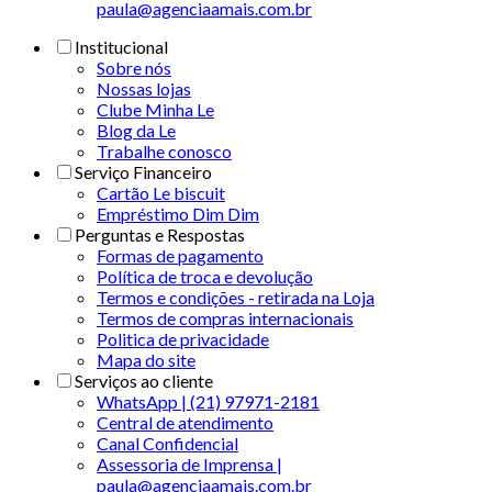
paula@agenciaamais.com.br
Institucional
Sobre nós
Nossas lojas
Clube Minha Le
Blog da Le
Trabalhe conosco
Serviço Financeiro
Cartão Le biscuit
Empréstimo Dim Dim
Perguntas e Respostas
Formas de pagamento
Política de troca e devolução
Termos e condições - retirada na Loja
Termos de compras internacionais
Politica de privacidade
Mapa do site
Serviços ao cliente
WhatsApp | (21) 97971-2181
Central de atendimento
Canal Confidencial
Assessoria de Imprensa |
paula@agenciaamais.com.br