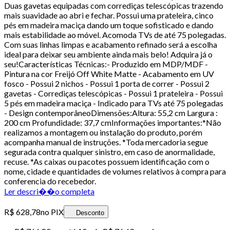
Duas gavetas equipadas com corrediças telescópicas trazendo
mais suavidade ao abri e fechar. Possui uma prateleira, cinco
pés em madeira maciça dando um toque sofisticado e dando
mais estabilidade ao móvel. Acomoda TVs de até 75 polegadas.
Com suas linhas limpas e acabamento refinado será a escolha
ideal para deixar seu ambiente ainda mais belo! Adquira já o
seu!Características Técnicas:- Produzido em MDP/MDF -
Pintura na cor Freijó Off White Matte - Acabamento em UV
fosco - Possui 2 nichos - Possui 1 porta de correr - Possui 2
gavetas - Corrediças telescópicas - Possui 1 prateleira - Possui
5 pés em madeira maciça - Indicado para TVs até 75 polegadas
- Design contemporâneoDimensões:Altura: 55,2 cm Largura :
200 cm Profundidade: 37,7 cmInformações importantes:*Não
realizamos a montagem ou instalação do produto, porém
acompanha manual de instruções. *Toda mercadoria segue
segurada contra qualquer sinistro, em caso de anormalidade,
recuse. *As caixas ou pacotes possuem identificação com o
nome, cidade e quantidades de volumes relativos à compra para
conferencia do recebedor.
Ler descri��o completa
R$ 628,78
no PIX
Desconto