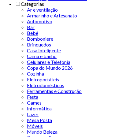
Categorias
Ar e ventilação
Armarinho e Artesanato
Automotivo
Bar
Bebê
Bomboniere
Brinquedos
Casa Inteligente
Cama e banho
Celulares e Telefonia
Copa do Mundo 2026
Cozinha
Eletroportáteis
Eletrodomésticos
Ferramentas e Construção
Festa
Games
Informática
Lazer
Mesa Posta
Móveis
Mundo Beleza