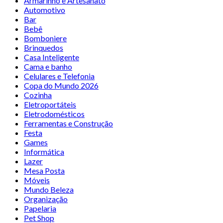
Armarinho e Artesanato
Automotivo
Bar
Bebê
Bomboniere
Brinquedos
Casa Inteligente
Cama e banho
Celulares e Telefonia
Copa do Mundo 2026
Cozinha
Eletroportáteis
Eletrodomésticos
Ferramentas e Construção
Festa
Games
Informática
Lazer
Mesa Posta
Móveis
Mundo Beleza
Organização
Papelaria
Pet Shop