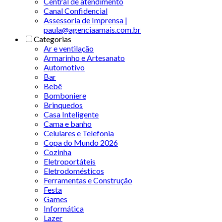
Central de atendimento
Canal Confidencial
Assessoria de Imprensa |
paula@agenciaamais.com.br
Categorias
Ar e ventilação
Armarinho e Artesanato
Automotivo
Bar
Bebê
Bomboniere
Brinquedos
Casa Inteligente
Cama e banho
Celulares e Telefonia
Copa do Mundo 2026
Cozinha
Eletroportáteis
Eletrodomésticos
Ferramentas e Construção
Festa
Games
Informática
Lazer