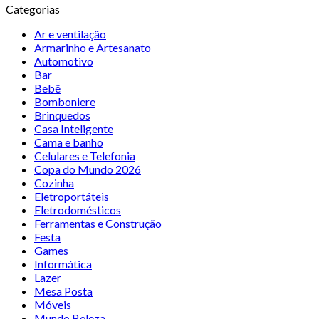
Categorias
Ar e ventilação
Armarinho e Artesanato
Automotivo
Bar
Bebê
Bomboniere
Brinquedos
Casa Inteligente
Cama e banho
Celulares e Telefonia
Copa do Mundo 2026
Cozinha
Eletroportáteis
Eletrodomésticos
Ferramentas e Construção
Festa
Games
Informática
Lazer
Mesa Posta
Móveis
Mundo Beleza