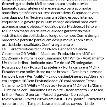
flexíveis garantindo fácil acesso ao seu amplo interior.
Enquanto sua prateleira oferece espaço para acomodar
aparelhos eletrônicos ou itens decorativos. O aparador vem
com duas portas flexíveis com um ótimo espaço interno,
enquanto sua gaveta possui um espaço adicional para você
acomodar seus objetos. Produzido pela Madetec, é feito em
MDP com materiais de alta qualidade garantindo mais
resistência e durabilidade ao longo do tempo. Com o design
moderno é perfeito para quem deseja móveis com estilo,
praticidade e qualidade. Confira e garanta o
seu!Características técnicas:Rack Bancada Valência
Cinamomo Off White – Madetec- Produzido em MDP de
15/25mm - Pintura na cor Cinamomo Off White - Acabamento
UV fosco brilho - Indicado para TV de até 75 polegadas -
Possui 2 portas - Possui 1 prateleira - Porta curva em MDF -
Puxadores em poliestireno na cor bronze - Detalhes curvos no
tampo e base - Pés “palito” - Lindo designDimensões:Altura: 69
cm Largura: 183 cm Profundidade: 38 cmAparador Estoril
Cinamomo Off White – Madetec- Feito em MDP de 15/25mm
- Pintura na cor Cinamomo Off White - Acabamento UV fosco
brilho - Possui 2 portas - Possui 1 gaveta - Corrediças
telescópicas - Portas curvas em MDF - Pés “palito” - Puxadores
na cor bronze - Tampo e base em detalhes curvos - Lindo