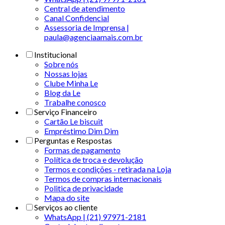
Central de atendimento
Canal Confidencial
Assessoria de Imprensa |
paula@agenciaamais.com.br
Institucional
Sobre nós
Nossas lojas
Clube Minha Le
Blog da Le
Trabalhe conosco
Serviço Financeiro
Cartão Le biscuit
Empréstimo Dim Dim
Perguntas e Respostas
Formas de pagamento
Política de troca e devolução
Termos e condições - retirada na Loja
Termos de compras internacionais
Politica de privacidade
Mapa do site
Serviços ao cliente
WhatsApp | (21) 97971-2181