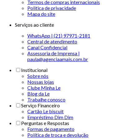
Termos de compras internacionais
Politica de privacidade
Mapa do site
Serviços ao cliente
WhatsApp | (21) 97971-2181
Central de atendimento
Canal Confidencial
Assessoria de Imprensa |
paula@agenciaamais.com.br
Institucional
Sobre nós
Nossas lojas
Clube Minha Le
Blog da Le
Trabalhe conosco
Serviço Financeiro
Cartão Le biscuit
Empréstimo Dim Dim
Perguntas e Respostas
Formas de pagamento
Política de troca e devolução