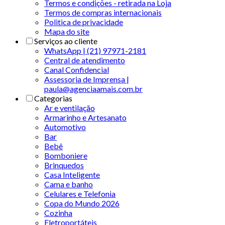
Termos e condições - retirada na Loja
Termos de compras internacionais
Politica de privacidade
Mapa do site
Serviços ao cliente
WhatsApp | (21) 97971-2181
Central de atendimento
Canal Confidencial
Assessoria de Imprensa |
paula@agenciaamais.com.br
Categorias
Ar e ventilação
Armarinho e Artesanato
Automotivo
Bar
Bebê
Bomboniere
Brinquedos
Casa Inteligente
Cama e banho
Celulares e Telefonia
Copa do Mundo 2026
Cozinha
Eletroportáteis