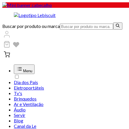
Buscar por produto ou marca
Menu
Dia dos Pais
Eletroportáteis
Tv's
Brinquedos
Ar e Ventilação
Áudio
Servir
Blog
Canal da Le