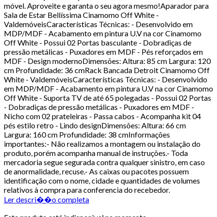
móvel. Aproveite e garanta o seu agora mesmo!Aparador para
Sala de Estar Bellíssima Cinamomo Off White -
ValdemóveisCaracterísticas Técnicas: - Desenvolvido em
MDP/MDF - Acabamento em pintura U.V na cor Cinamomo
Off White - Possui 02 Portas basculante - Dobradiças de
pressão metálicas - Puxadores em MDF - Pés reforçados em
MDF - Design modernoDimensões: Altura: 85 cm Largura: 120
cm Profundidade: 36 cmRack Bancada Detroit Cinamomo Off
White - ValdemóveisCaracterísticas Técnicas: - Desenvolvido
em MDP/MDF - Acabamento em pintura U.V na cor Cinamomo
Off White - Suporta TV de até 65 polegadas - Possui 02 Portas
- Dobradiças de pressão metálicas - Puxadores em MDF -
Nicho com 02 prateleiras - Passa cabos - Acompanha kit 04
pés estilo retro - Lindo designDimensões: Altura: 66 cm
Largura: 160 cm Profundidade: 38 cmInformações
importantes:- Não realizamos a montagem ou instalação do
produto, porém acompanha manual de instruções.- Toda
mercadoria segue segurada contra qualquer sinistro, em caso
de anormalidade, recuse.- As caixas ou pacotes possuem
identificação com o nome, cidade e quantidades de volumes
relativos à compra para conferencia do recebedor.
Ler descri��o completa