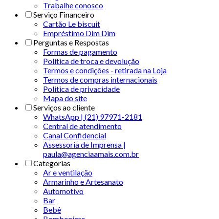
Trabalhe conosco
Serviço Financeiro
Cartão Le biscuit
Empréstimo Dim Dim
Perguntas e Respostas
Formas de pagamento
Política de troca e devolução
Termos e condições - retirada na Loja
Termos de compras internacionais
Politica de privacidade
Mapa do site
Serviços ao cliente
WhatsApp | (21) 97971-2181
Central de atendimento
Canal Confidencial
Assessoria de Imprensa |
paula@agenciaamais.com.br
Categorias
Ar e ventilação
Armarinho e Artesanato
Automotivo
Bar
Bebê
Bomboniere